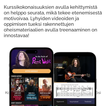
Kurssikokonaisuuksien avulla kehittymistä
on helppo seurata, mikä tekee etenemisestä
motivoivaa. Lyhyiden videoiden ja
oppimisen tueksi rakennettujen
oheismateriaalien avulla treenaaminen on
innostavaa!
Kokeile Ilmaiseksi
Kokeilemalla ilmaiseksi saat koko sisältömme käyttöösi
viikon ajaksi.