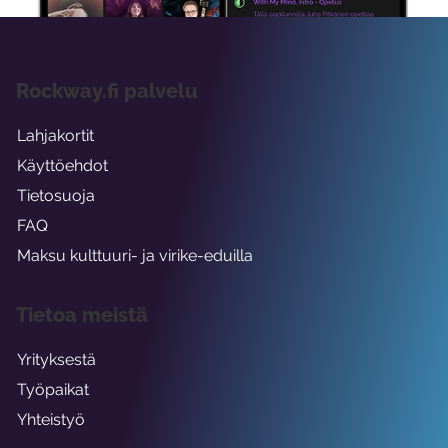
Rockway.fi palvelu
Lahjakortit
Käyttöehdot
Tietosuoja
FAQ
Maksu kulttuuri- ja virike-eduilla
Tietoa meistä
Yrityksestä
Työpaikat
Yhteistyö