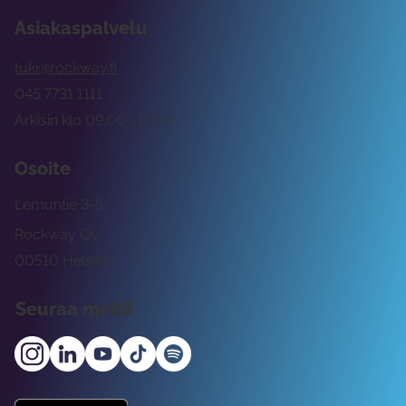
Asiakaspalvelu
tuki@rockway.fi
045 7731 1111
Arkisin klo 09:00 -15:00
Osoite
Lemuntie 3-5
Rockway Oy
00510 Helsinki
Seuraa meitä