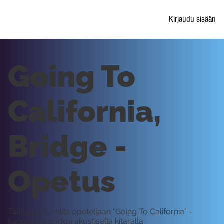
Kirjaudu sisään
Going To
California,
Bridge -
Opetus
Tällä oppitunnilla opetellaan "Going To California" -
kappaleen bridge akustisella kitaralla.