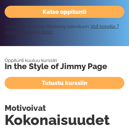
Katso oppitunti
Vaatii kirjautumisen Rockway palveluun.
Voit kokeilla 7
päivää ilmaiseksi tästä!
Oppitunti kuuluu kurssiin
In the Style of Jimmy Page
Tutustu kurssiin
Motivoivat
Kokonaisuudet