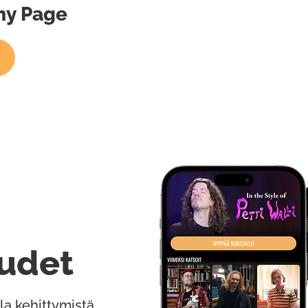
mmy Page
udet
la kehittymistä