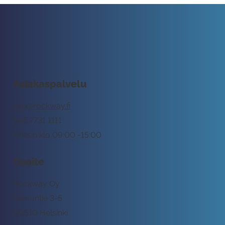
Asiakaspalvelu
tuki@rockway.fi
045 7731 1111
Arkisin klo 09:00 -15:00
Osoite
Rockway Oy
Lemuntie 3-5
00510 Helsinki