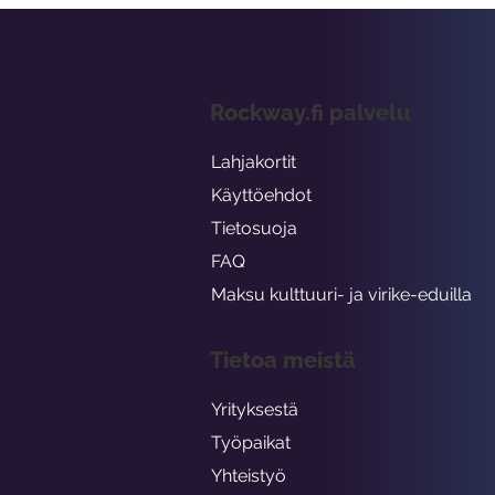
Rockway.fi palvelu
Lahjakortit
Käyttöehdot
Tietosuoja
FAQ
Maksu kulttuuri- ja virike-eduilla
Tietoa meistä
Yrityksestä
Työpaikat
Yhteistyö