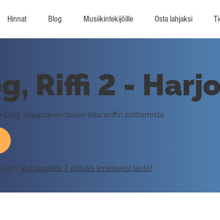
Hinnat
Blog
Musiikintekijöille
Osta lahjaksi
Ti
, Riffi 2 - Harj
k Dog -kappaleen toisen kitarariffin soittamista.
eluun.
Voit kokeilla 7 päivää ilmaiseksi tästä!