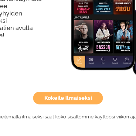
kee
Lyhyiden
ksi
alien avulla
a!
Kokeile Ilmaiseksi
eilemalla ilmaiseksi saat koko sisältömme käyttöösi viikon aja