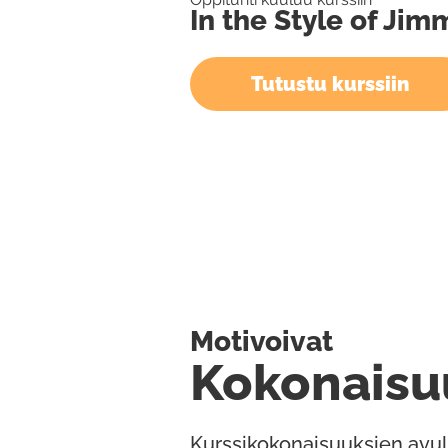
In the Style of Ji
Tutustu kurssiin
Motivoivat
Kokonaisu
Kurssikokonaisuuksien avul