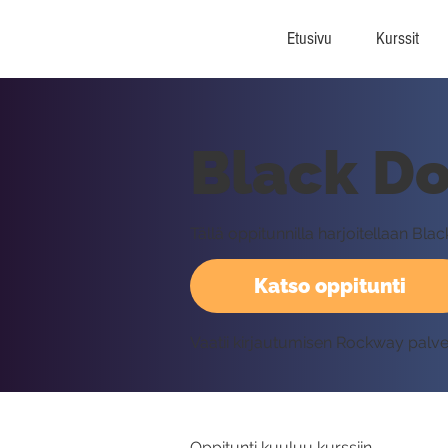
Etusivu
Kurssit
Black Dog
Tällä oppitunnilla harjoitellaan Blac
Katso oppitunti
Vaatii kirjautumisen Rockway palv
Oppitunti kuuluu kurssiin