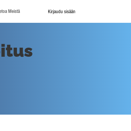
etoa Meistä
Kirjaudu sisään
oitus