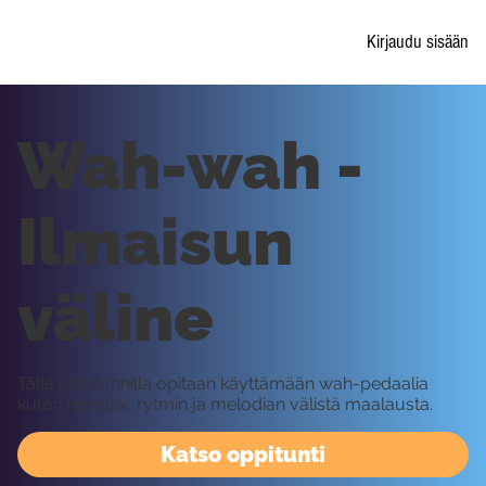
Kirjaudu sisään
Wah-wah -
Ilmaisun
väline
Tällä oppitunnilla opitaan käyttämään wah-pedaalia
kuten Hendrix, rytmin ja melodian välistä maalausta.
Katso oppitunti