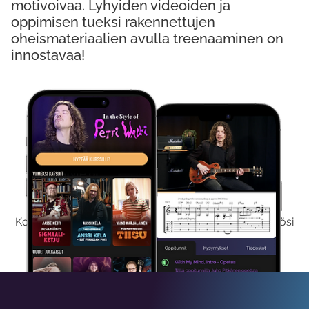
motivoivaa. Lyhyiden videoiden ja
oppimisen tueksi rakennettujen
oheismateriaalien avulla treenaaminen on
innostavaa!
Kokeile Ilmaiseksi
Kokeilemalla ilmaiseksi saat koko sisältömme käyttöösi
viikon ajaksi.