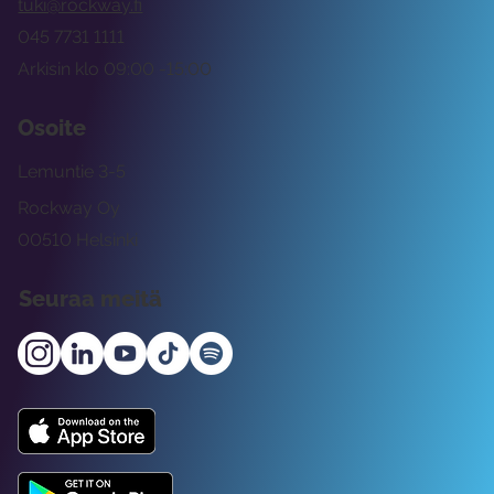
tuki@rockway.fi
045 7731 1111
Arkisin klo 09:00 -15:00
Osoite
Lemuntie 3-5
Rockway Oy
00510 Helsinki
Seuraa meitä