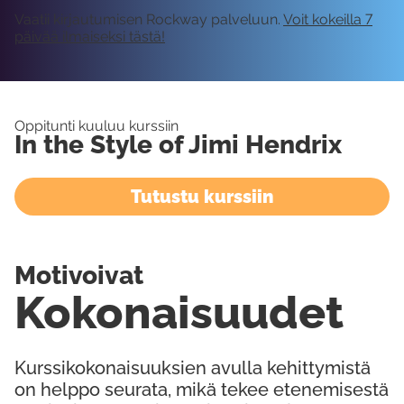
Vaatii kirjautumisen Rockway palveluun.
Voit kokeilla 7
päivää ilmaiseksi tästä!
Oppitunti kuuluu kurssiin
In the Style of Jimi Hendrix
Tutustu kurssiin
Motivoivat
Kokonaisuudet
Kurssikokonaisuuksien avulla kehittymistä
on helppo seurata, mikä tekee etenemisestä