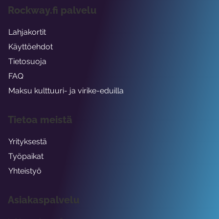
Rockway.fi palvelu
Lahjakortit
Käyttöehdot
Tietosuoja
FAQ
Maksu kulttuuri- ja virike-eduilla
Tietoa meistä
Yrityksestä
Työpaikat
Yhteistyö
Asiakaspalvelu