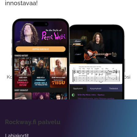
innostavaa!
Kokeile Ilmaiseksi
Kokeilemalla ilmaiseksi saat koko sisältömme käyttöösi
viikon ajaksi.
Rockway.fi palvelu
Lahjakortit