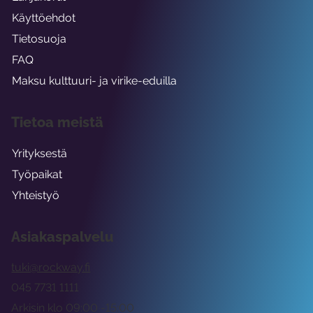
Käyttöehdot
Tietosuoja
FAQ
Maksu kulttuuri- ja virike-eduilla
Tietoa meistä
Yrityksestä
Työpaikat
Yhteistyö
Asiakaspalvelu
tuki@rockway.fi
045 7731 1111
Arkisin klo 09:00 -15:00