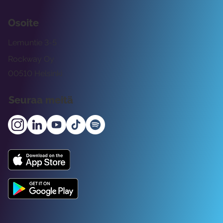
Osoite
Lemuntie 3-5
Rockway Oy
00510 Helsinki
Seuraa meitä