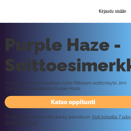
Kirjaudu sisään
Purple Haze -
Soittoesimerk
Tällä oppitunnilla kuullaan Juho Pitkäsen soittonäyte Jimi
Hendrixin kappaleesta Purple Haze.
Katso oppitunti
Vaatii kirjautumisen Rockway palveluun.
Voit kokeilla 7 päi
ilmaiseksi tästä!