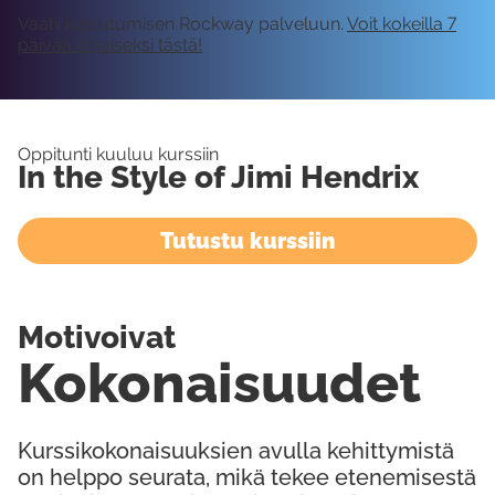
Vaatii kirjautumisen Rockway palveluun.
Voit kokeilla 7
päivää ilmaiseksi tästä!
Oppitunti kuuluu kurssiin
In the Style of Jimi Hendrix
Tutustu kurssiin
Motivoivat
Kokonaisuudet
Kurssikokonaisuuksien avulla kehittymistä
on helppo seurata, mikä tekee etenemisestä