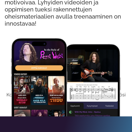
motivoivaa. Lyhyiden videoiden ja
oppimisen tueksi rakennettujen
oheismateriaalien avulla treenaaminen on
innostavaa!
Kokeile Ilmaiseksi
Kokeilemalla ilmaiseksi saat koko sisältömme käyttöösi
viikon ajaksi.