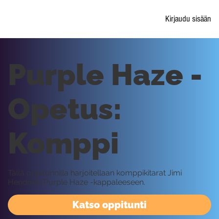
Kirjaudu sisään
Purple Haze -
Opetus:
Komppi
Tällä oppitunnilla harjoitellaan komppikitarat Jimi
Hendrixin Purple Haze -kappaleeseen.
Katso oppitunti