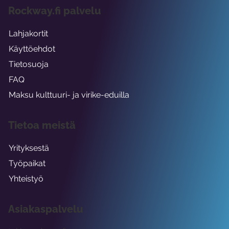
Rockway.fi palvelu
Lahjakortit
Käyttöehdot
Tietosuoja
FAQ
Maksu kulttuuri- ja virike-eduilla
Tietoa meistä
Yrityksestä
Työpaikat
Yhteistyö
Asiakaspalvelu