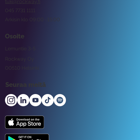
tuki@rockway.fi
045 7731 1111
Arkisin klo 09:00 -15:00
Osoite
Lemuntie 3-5
Rockway Oy
00510 Helsinki
Seuraa meitä