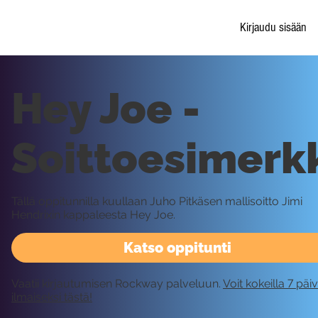
Kirjaudu sisään
Hey Joe -
Soittoesimerk
Tällä oppitunnilla kuullaan Juho Pitkäsen mallisoitto Jimi
Hendrixin kappaleesta Hey Joe.
Katso oppitunti
Vaatii kirjautumisen Rockway palveluun.
Voit kokeilla 7 päi
ilmaiseksi tästä!