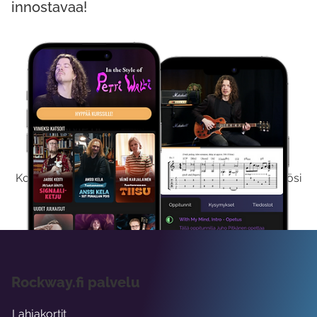
innostavaa!
Kokeile Ilmaiseksi
Kokeilemalla ilmaiseksi saat koko sisältömme käyttöösi
viikon ajaksi.
Rockway.fi palvelu
Lahjakortit