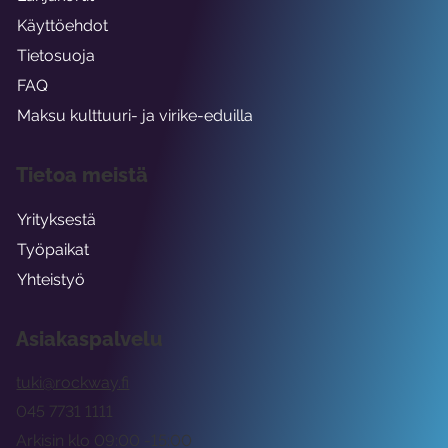
Käyttöehdot
Tietosuoja
FAQ
Maksu kulttuuri- ja virike-eduilla
Tietoa meistä
Yrityksestä
Työpaikat
Yhteistyö
Asiakaspalvelu
tuki@rockway.fi
045 7731 1111
Arkisin klo 09:00 -15:00