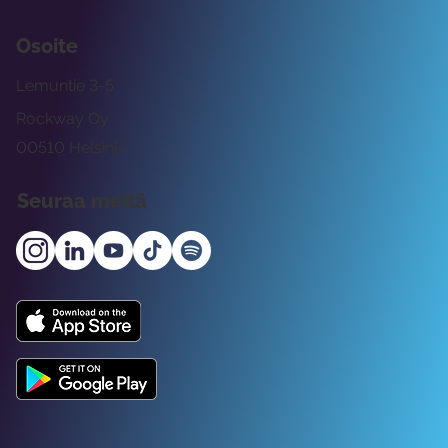
Osoite
Lemuntie 3-5
Rockway Oy
00510 Helsinki
Seuraa meitä