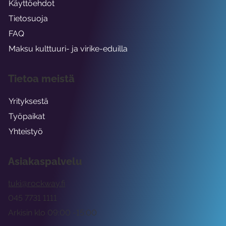
Käyttöehdot
Tietosuoja
FAQ
Maksu kulttuuri- ja virike-eduilla
Tietoa meistä
Yrityksestä
Työpaikat
Yhteistyö
Asiakaspalvelu
tuki@rockway.fi
045 7731 1111
Arkisin klo 09:00 -15:00