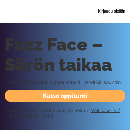
Kirjaudu sisään
Fuzz Face –
Särön taikaa
Tutustu efektipedaaliin, joka määritti Hendrixin soundin.
Katso oppitunti
Vaatii kirjautumisen Rockway palveluun.
Voit kokeilla 7
päivää ilmaiseksi tästä!