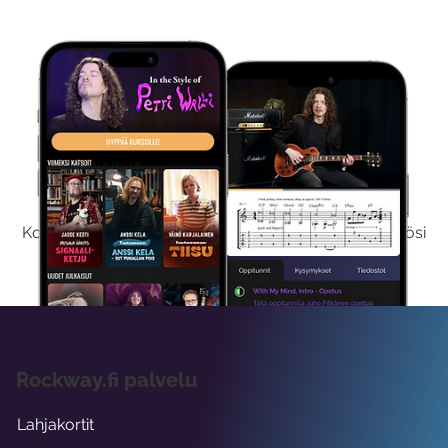
Kokeile Ilmaiseksi
Kokeilemalla ilmaiseksi saat koko sisältömme käyttöösi
viikon ajaksi.
Rockway.fi palvelu
Lahjakortit