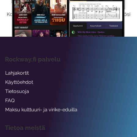
Kokeilemalla ilmaiseksi saat koko sisältömme käyttöösi
viikon ajaksi.
Rockway.fi palvelu
Lahjakortit
Käyttöehdot
Tietosuoja
FAQ
Maksu kulttuuri- ja virike-eduilla
Tietoa meistä