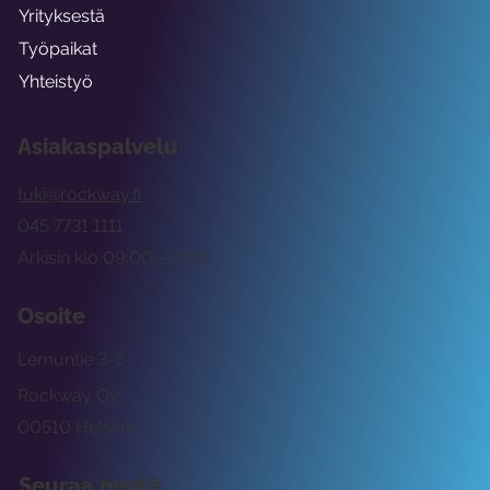
Yrityksestä
Työpaikat
Yhteistyö
Asiakaspalvelu
tuki@rockway.fi
045 7731 1111
Arkisin klo 09:00 -15:00
Osoite
Lemuntie 3-5
Rockway Oy
00510 Helsinki
Seuraa meitä