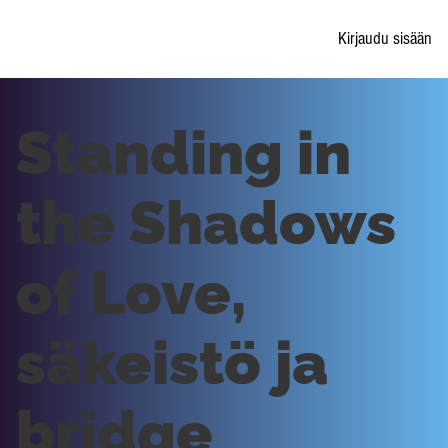
Kirjaudu sisään
Standing in
the Shadows
of Love,
säkeistö ja
bridge