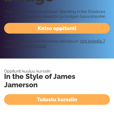
Tällä oppitunnilla tutustutaan Standing in the Shadows
of Love -kappaleen säkeistön ja bridgen bassolinjoihin.
Katso oppitunti
Vaatii kirjautumisen Rockway palveluun.
Voit kokeilla 7
päivää ilmaiseksi tästä!
Oppitunti kuuluu kurssiin
In the Style of James
Jamerson
Tutustu kurssiin