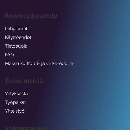
Rockway.fi palvelu
Lahjakortit
Käyttöehdot
Tietosuoja
FAQ
Maksu kulttuuri- ja virike-eduilla
Tietoa meistä
Yrityksestä
Työpaikat
Yhteistyö
Asiakaspalvelu