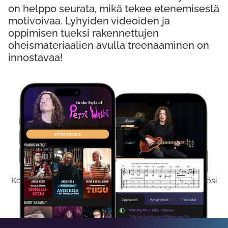
on helppo seurata, mikä tekee etenemisestä
motivoivaa. Lyhyiden videoiden ja
oppimisen tueksi rakennettujen
oheismateriaalien avulla treenaaminen on
innostavaa!
Kokeile Ilmaiseksi
Kokeilemalla ilmaiseksi saat koko sisältömme käyttöösi
viikon ajaksi.