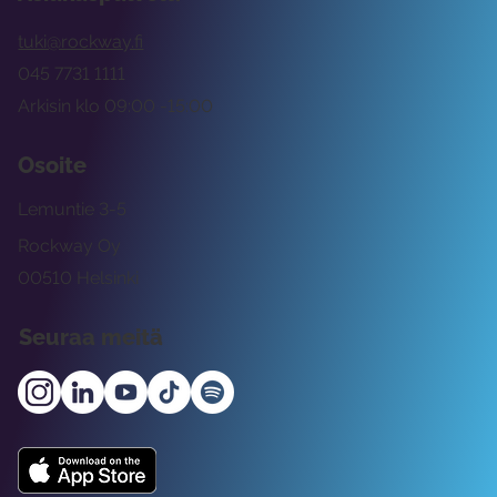
tuki@rockway.fi
045 7731 1111
Arkisin klo 09:00 -15:00
Osoite
Lemuntie 3-5
Rockway Oy
00510 Helsinki
Seuraa meitä