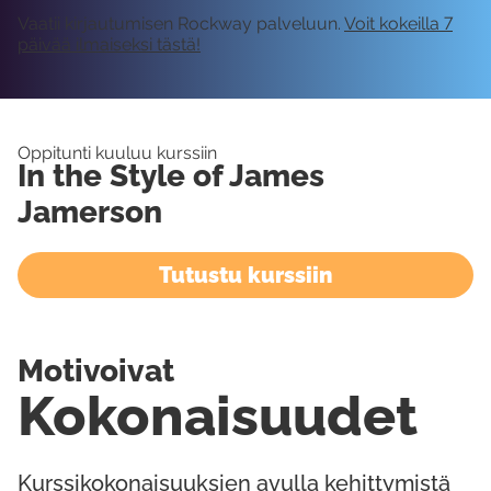
Vaatii kirjautumisen Rockway palveluun.
Voit kokeilla 7
päivää ilmaiseksi tästä!
Oppitunti kuuluu kurssiin
In the Style of James
Jamerson
Tutustu kurssiin
Motivoivat
Kokonaisuudet
Kurssikokonaisuuksien avulla kehittymistä