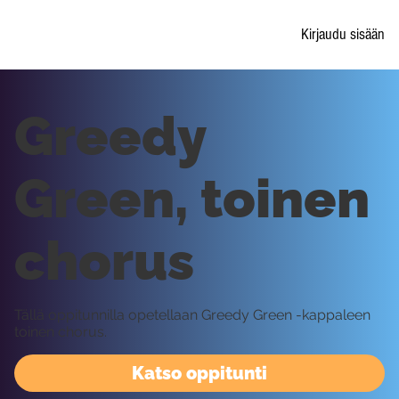
Kirjaudu sisään
Greedy
Green, toinen
chorus
Tällä oppitunnilla opetellaan Greedy Green -kappaleen
toinen chorus.
Katso oppitunti