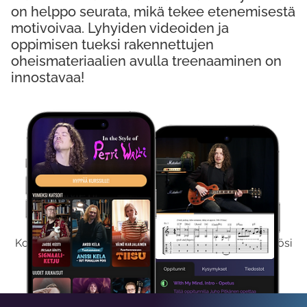
on helppo seurata, mikä tekee etenemisestä
motivoivaa. Lyhyiden videoiden ja
oppimisen tueksi rakennettujen
oheismateriaalien avulla treenaaminen on
innostavaa!
Kokeile Ilmaiseksi
Kokeilemalla ilmaiseksi saat koko sisältömme käyttöösi
viikon ajaksi.