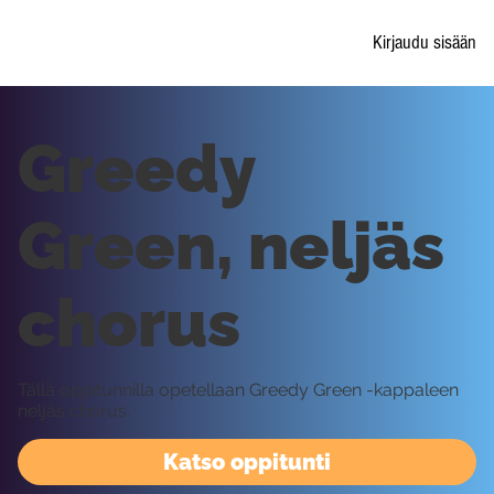
Kirjaudu sisään
Greedy
Green, neljäs
chorus
Tällä oppitunnilla opetellaan Greedy Green -kappaleen
neljäs chorus.
Katso oppitunti