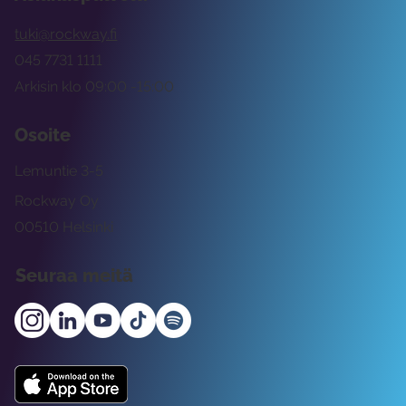
tuki@rockway.fi
045 7731 1111
Arkisin klo 09:00 -15:00
Osoite
Lemuntie 3-5
Rockway Oy
00510 Helsinki
Seuraa meitä