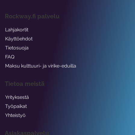
Rockway.fi palvelu
Lahjakortit
Käyttöehdot
Tietosuoja
FAQ
Maksu kulttuuri- ja virike-eduilla
Tietoa meistä
Yrityksestä
Työpaikat
Yhteistyö
Asiakaspalvelu