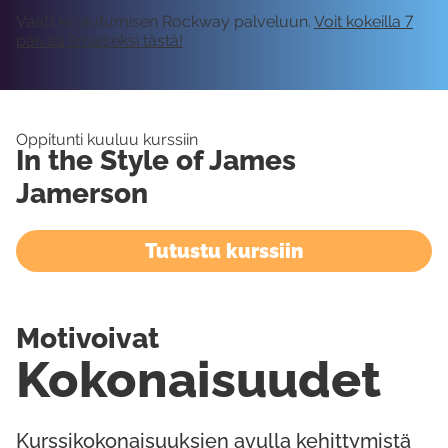
Vaatii kirjautumisen Rockway palveluun.
Voit kokeilla 7
päivää ilmaiseksi tästä!
Oppitunti kuuluu kurssiin
In the Style of James
Jamerson
Tutustu kurssiin
Motivoivat
Kokonaisuudet
Kurssikokonaisuuksien avulla kehittymistä