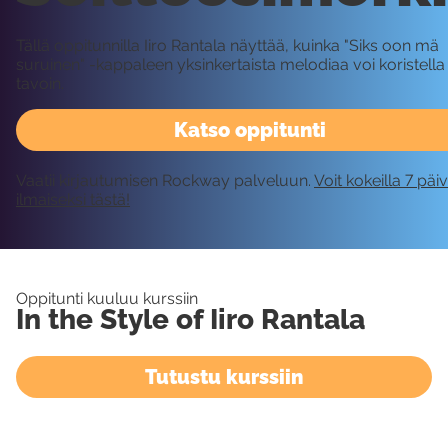
Tällä oppitunnilla Iiro Rantala näyttää, kuinka "Siks oon mä
suruinen" -kappaleen yksinkertaista melodiaa voi koristella 
tavoin.
Katso oppitunti
Vaatii kirjautumisen Rockway palveluun.
Voit kokeilla 7 päi
ilmaiseksi tästä!
Oppitunti kuuluu kurssiin
In the Style of Iiro Rantala
Tutustu kurssiin