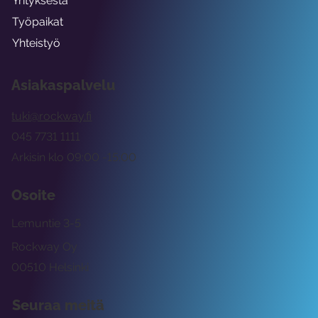
Yrityksestä
Työpaikat
Yhteistyö
Asiakaspalvelu
tuki@rockway.fi
045 7731 1111
Arkisin klo 09:00 -15:00
Osoite
Lemuntie 3-5
Rockway Oy
00510 Helsinki
Seuraa meitä