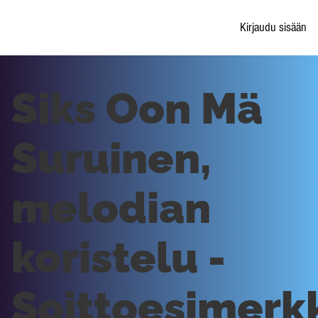
Kirjaudu sisään
Siks Oon Mä
Suruinen,
melodian
koristelu -
Soittoesimerk