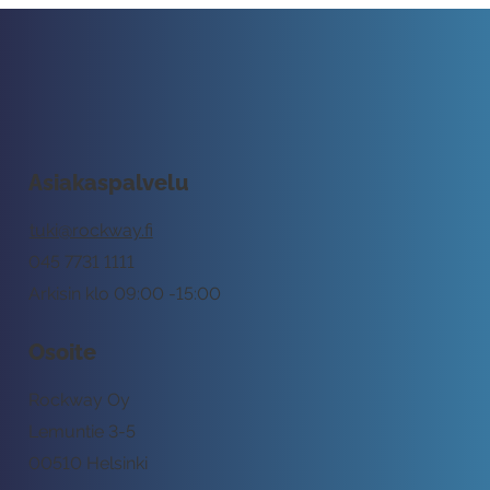
Asiakaspalvelu
tuki@rockway.fi
045 7731 1111
Arkisin klo 09:00 -15:00
Osoite
Rockway Oy
Lemuntie 3-5
00510 Helsinki