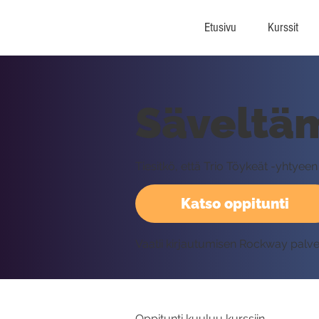
Etusivu
Kurssit
Säveltäm
Tiesitkö, että Trio Töykeät -yhtyeen
Katso oppitunti
Vaatii kirjautumisen Rockway palv
Oppitunti kuuluu kurssiin