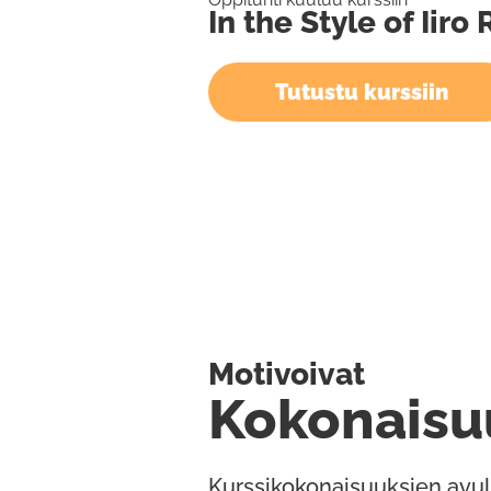
In the Style of Iiro
Tutustu kurssiin
Motivoivat
Kokonaisu
Kurssikokonaisuuksien avul