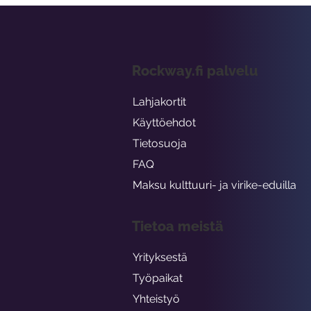
Rockway.fi palvelu
Lahjakortit
Käyttöehdot
Tietosuoja
FAQ
Maksu kulttuuri- ja virike-eduilla
Tietoa meistä
Yrityksestä
Työpaikat
Yhteistyö