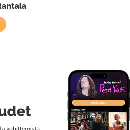
 Rantala
udet
la kehittymistä