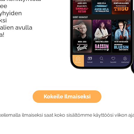
kee
Lyhyiden
ksi
alien avulla
a!
Kokeile Ilmaiseksi
eilemalla ilmaiseksi saat koko sisältömme käyttöösi viikon aja