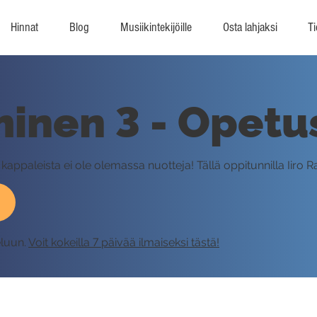
Hinnat
Blog
Musiikintekijöille
Osta lahjaksi
Ti
inen 3 - Opetu
 kappaleista ei ole olemassa nuotteja! Tällä oppitunnilla Iiro 
eluun.
Voit kokeilla 7 päivää ilmaiseksi tästä!