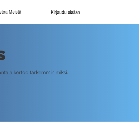
etoa Meistä
Kirjaudu sisään
s
Rantala kertoo tarkemmin miksi.