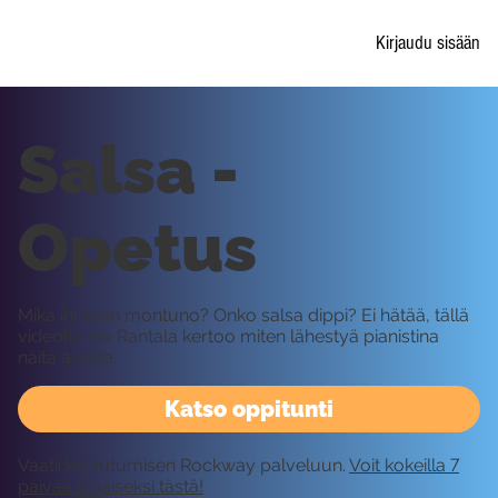
Kirjaudu sisään
Salsa -
Opetus
Mikä ihmeen montuno? Onko salsa dippi? Ei hätää, tällä
videolla Iiro Rantala kertoo miten lähestyä pianistina
näitä asioita.
Katso oppitunti
Vaatii kirjautumisen Rockway palveluun.
Voit kokeilla 7
päivää ilmaiseksi tästä!