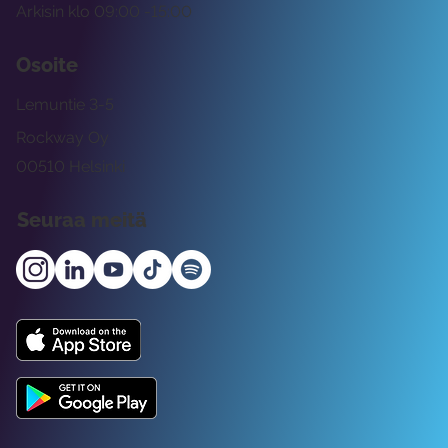
Arkisin klo 09:00 -15:00
Osoite
Lemuntie 3-5
Rockway Oy
00510 Helsinki
Seuraa meitä