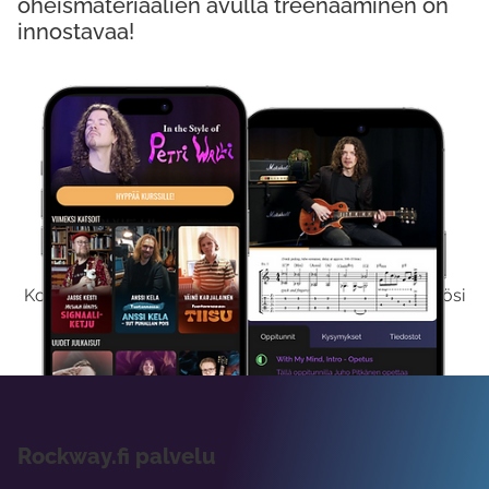
oheismateriaalien avulla treenaaminen on
innostavaa!
Kokeile Ilmaiseksi
Kokeilemalla ilmaiseksi saat koko sisältömme käyttöösi
viikon ajaksi.
Rockway.fi palvelu