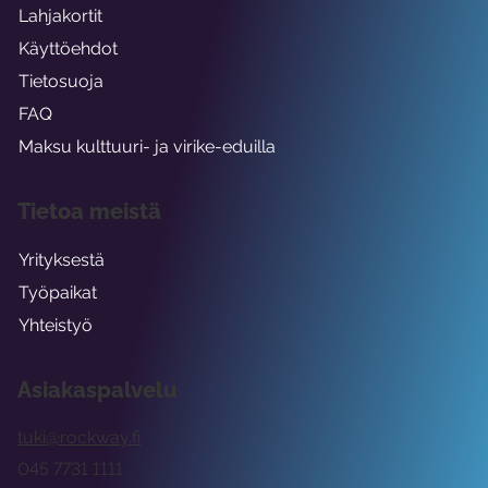
Lahjakortit
Käyttöehdot
Tietosuoja
FAQ
Maksu kulttuuri- ja virike-eduilla
Tietoa meistä
Yrityksestä
Työpaikat
Yhteistyö
Asiakaspalvelu
tuki@rockway.fi
045 7731 1111