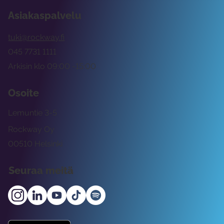
Asiakaspalvelu
tuki@rockway.fi
045 7731 1111
Arkisin klo 09:00 -15:00
Osoite
Lemuntie 3-5
Rockway Oy
00510 Helsinki
Seuraa meitä