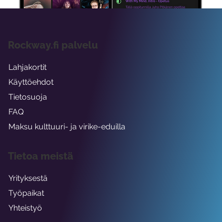
Rockway.fi palvelu
Lahjakortit
Käyttöehdot
Tietosuoja
FAQ
Maksu kulttuuri- ja virike-eduilla
Tietoa meistä
Yrityksestä
Työpaikat
Yhteistyö