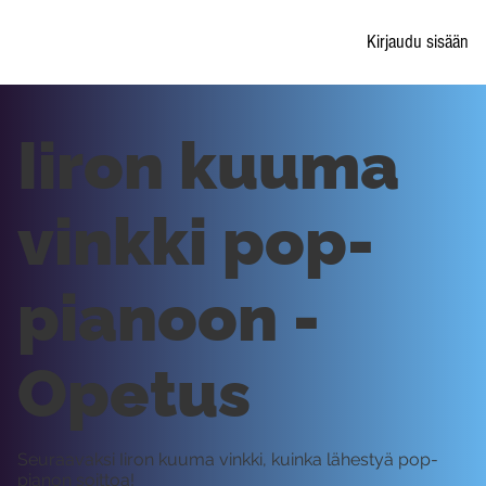
Kirjaudu sisään
Iiron kuuma
vinkki pop-
pianoon -
Opetus
Seuraavaksi Iiron kuuma vinkki, kuinka lähestyä pop-
pianon soittoa!