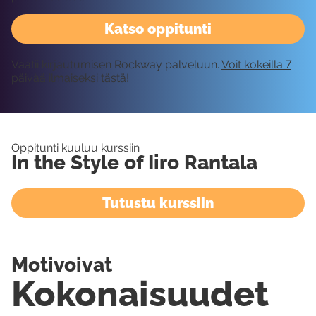
Katso oppitunti
Vaatii kirjautumisen Rockway palveluun.
Voit kokeilla 7
päivää ilmaiseksi tästä!
Oppitunti kuuluu kurssiin
In the Style of Iiro Rantala
Tutustu kurssiin
Motivoivat
Kokonaisuudet