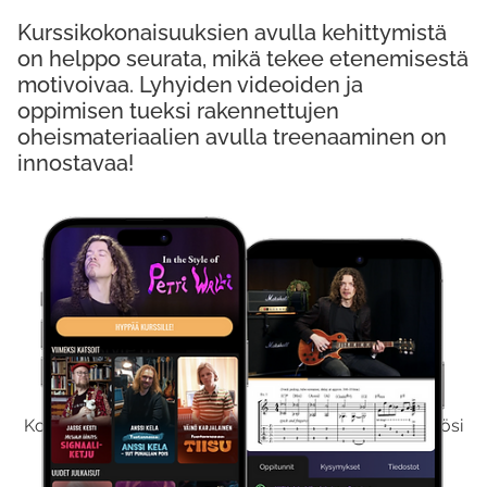
Kurssikokonaisuuksien avulla kehittymistä
on helppo seurata, mikä tekee etenemisestä
motivoivaa. Lyhyiden videoiden ja
oppimisen tueksi rakennettujen
oheismateriaalien avulla treenaaminen on
innostavaa!
Kokeile Ilmaiseksi
Kokeilemalla ilmaiseksi saat koko sisältömme käyttöösi
viikon ajaksi.