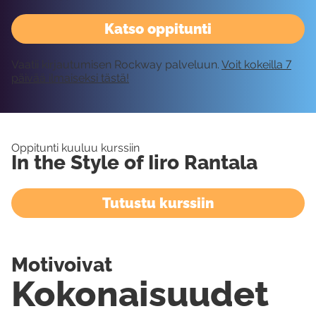
Katso oppitunti
Vaatii kirjautumisen Rockway palveluun.
Voit kokeilla 7
päivää ilmaiseksi tästä!
Oppitunti kuuluu kurssiin
In the Style of Iiro Rantala
Tutustu kurssiin
Motivoivat
Kokonaisuudet