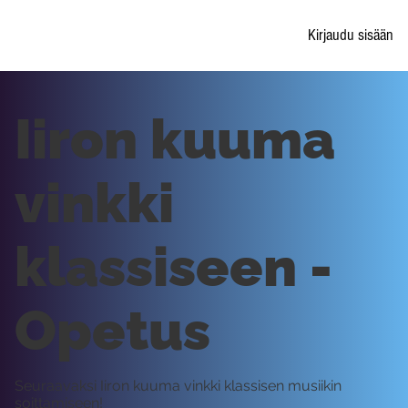
Kirjaudu sisään
Iiron kuuma
vinkki
klassiseen -
Opetus
Seuraavaksi Iiron kuuma vinkki klassisen musiikin
soittamiseen!