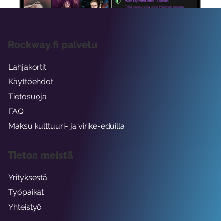
Rockway.fi palvelu
Lahjakortit
Käyttöehdot
Tietosuoja
FAQ
Maksu kulttuuri- ja virike-eduilla
Tietoa meistä
Yrityksestä
Työpaikat
Yhteistyö