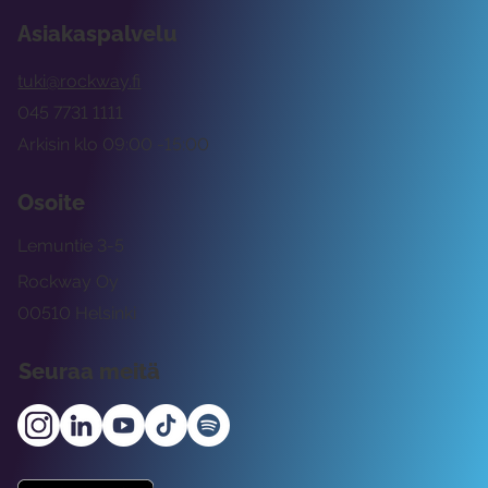
Asiakaspalvelu
tuki@rockway.fi
045 7731 1111
Arkisin klo 09:00 -15:00
Osoite
Lemuntie 3-5
Rockway Oy
00510 Helsinki
Seuraa meitä