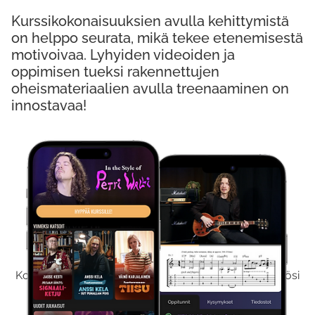
Kurssikokonaisuuksien avulla kehittymistä
on helppo seurata, mikä tekee etenemisestä
motivoivaa. Lyhyiden videoiden ja
oppimisen tueksi rakennettujen
oheismateriaalien avulla treenaaminen on
innostavaa!
Kokeile Ilmaiseksi
Kokeilemalla ilmaiseksi saat koko sisältömme käyttöösi
viikon ajaksi.