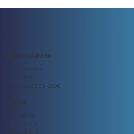
Asiakaspalvelu
tuki@rockway.fi
045 7731 1111
Arkisin klo 09:00 -15:00
Osoite
Rockway Oy
Lemuntie 3-5
00510 Helsinki