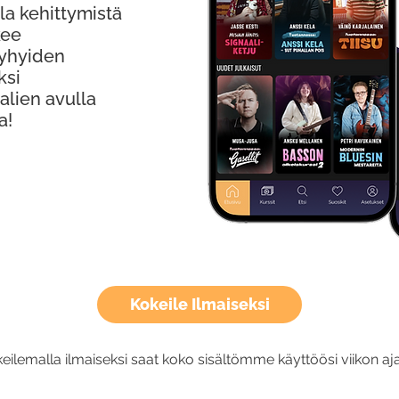
la kehittymistä
kee
Lyhyiden
ksi
alien avulla
a!
Kokeile Ilmaiseksi
eilemalla ilmaiseksi saat koko sisältömme käyttöösi viikon aja