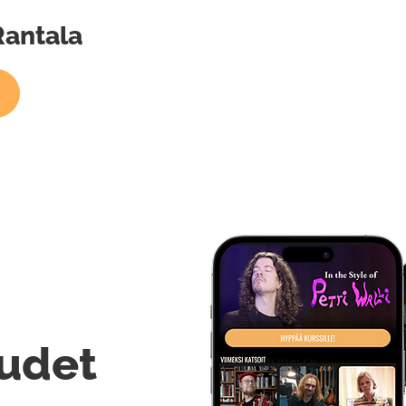
 Rantala
udet