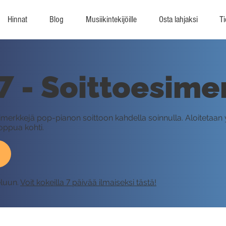
Hinnat
Blog
Musiikintekijöille
Osta lahjaksi
Ti
 - Soittoesime
imerkkejä pop-pianon soittoon kahdella soinnulla. Aloitetaan y
ppua kohti.
eluun.
Voit kokeilla 7 päivää ilmaiseksi tästä!