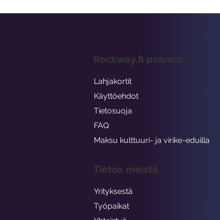
Rockway.fi palvelu
Lahjakortit
Käyttöehdot
Tietosuoja
FAQ
Maksu kulttuuri- ja virike-eduilla
Tietoa meistä
Yrityksestä
Työpaikat