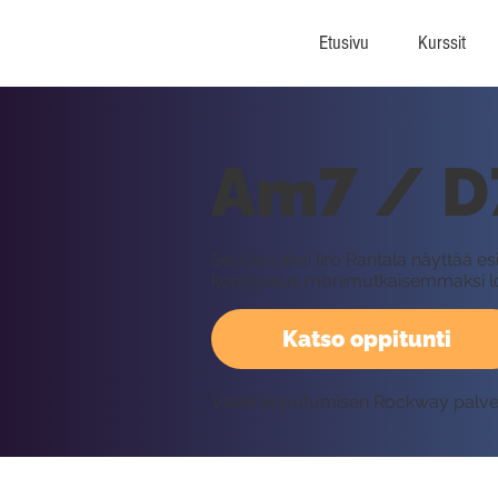
Etusivu
Kurssit
Am7 / D7
Seuraavaksi Iiro Rantala näyttää es
komppaus monimutkaisemmaksi lo
Katso oppitunti
Vaatii kirjautumisen Rockway palv