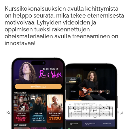
Kurssikokonaisuuksien avulla kehittymistä
on helppo seurata, mikä tekee etenemisestä
motivoivaa. Lyhyiden videoiden ja
oppimisen tueksi rakennettujen
oheismateriaalien avulla treenaaminen on
innostavaa!
Kokeile Ilmaiseksi
Kokeilemalla ilmaiseksi saat koko sisältömme käyttöösi
viikon ajaksi.