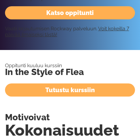
Katso oppitunti
Vaatii kirjautumisen Rockway palveluun.
Voit kokeilla 7
päivää ilmaiseksi tästä!
Oppitunti kuuluu kurssiin
In the Style of Flea
Tutustu kurssiin
Motivoivat
Kokonaisuudet