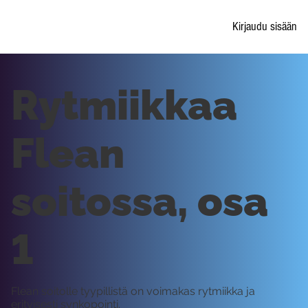
Kirjaudu sisään
Rytmiikkaa
Flean
soitossa, osa
1
Flean soitolle tyypillistä on voimakas rytmiikka ja
erityisesti synkopointi.