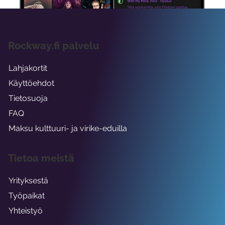
Rockway.fi palvelu
Lahjakortit
Käyttöehdot
Tietosuoja
FAQ
Maksu kulttuuri- ja virike-eduilla
Tietoa meistä
Yrityksestä
Työpaikat
Yhteistyö