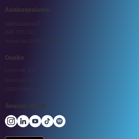
Asiakaspalvelu
tuki@rockway.fi
045 7731 1111
Arkisin klo 09:00 -15:00
Osoite
Lemuntie 3-5
Rockway Oy
00510 Helsinki
Seuraa meitä