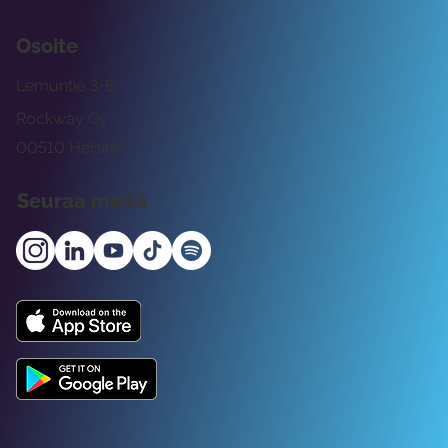
Osoite
Lemuntie 3-5
Rockway Oy
00510 Helsinki
Seuraa meitä