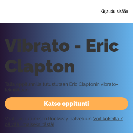
Kirjaudu sisään
Vibrato - Eric
Clapton
Tällä oppitunnilla tutustutaan Eric Claptonin vibrato-
tekniikkaan.
Katso oppitunti
Vaatii kirjautumisen Rockway palveluun.
Voit kokeilla 7
päivää ilmaiseksi tästä!