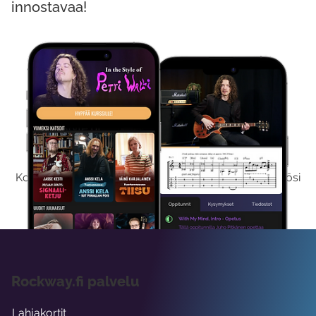
innostavaa!
Kokeile Ilmaiseksi
Kokeilemalla ilmaiseksi saat koko sisältömme käyttöösi
viikon ajaksi.
Rockway.fi palvelu
Lahjakortit