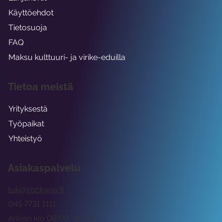
Käyttöehdot
Tietosuoja
FAQ
Maksu kulttuuri- ja virike-eduilla
Tietoa meistä
Yrityksestä
Työpaikat
Yhteistyö
Asiakaspalvelu
tuki@rockway.fi
045 7731 1111
Arkisin klo 09:00 -15:00