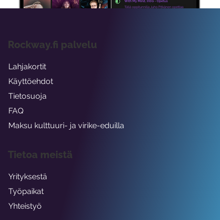
Rockway.fi palvelu
Lahjakortit
Käyttöehdot
Tietosuoja
FAQ
Maksu kulttuuri- ja virike-eduilla
Tietoa meistä
Yrityksestä
Työpaikat
Yhteistyö