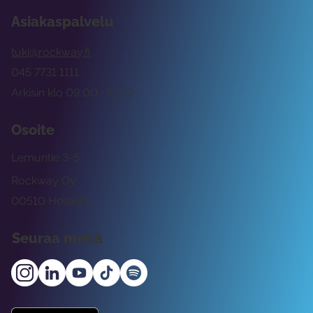
Asiakaspalvelu
tuki@rockway.fi
045 7731 1111
Arkisin klo 09:00 -15:00
Osoite
Lemuntie 3-5
Rockway Oy
00510 Helsinki
Seuraa meitä