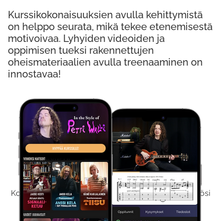
Kurssikokonaisuuksien avulla kehittymistä
on helppo seurata, mikä tekee etenemisestä
motivoivaa. Lyhyiden videoiden ja
oppimisen tueksi rakennettujen
oheismateriaalien avulla treenaaminen on
innostavaa!
Kokeile Ilmaiseksi
Kokeilemalla ilmaiseksi saat koko sisältömme käyttöösi
viikon ajaksi.