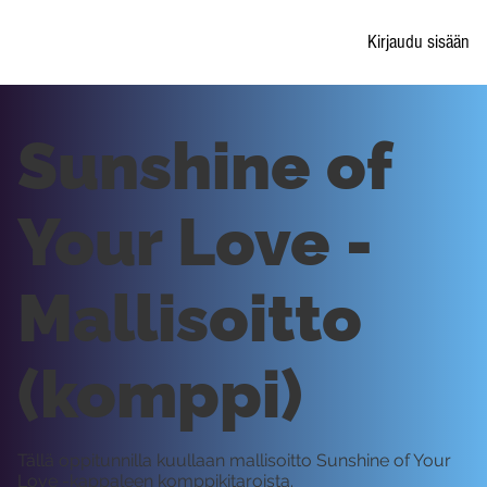
Kirjaudu sisään
Sunshine of
Your Love -
Mallisoitto
(komppi)
Tällä oppitunnilla kuullaan mallisoitto Sunshine of Your
Love -kappaleen komppikitaroista.