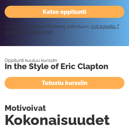
Katso oppitunti
Vaatii kirjautumisen Rockway palveluun.
Voit kokeilla 7
päivää ilmaiseksi tästä!
Oppitunti kuuluu kurssiin
In the Style of Eric Clapton
Tutustu kurssiin
Motivoivat
Kokonaisuudet