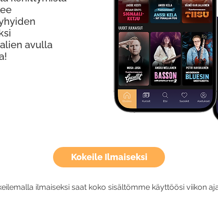
kee
Lyhyiden
ksi
alien avulla
a!
Kokeile Ilmaiseksi
eilemalla ilmaiseksi saat koko sisältömme käyttöösi viikon aja