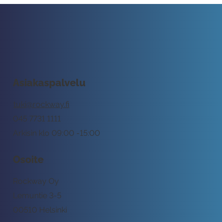
Asiakaspalvelu
tuki@rockway.fi
045 7731 1111
Arkisin klo 09:00 -15:00
Osoite
Rockway Oy
Lemuntie 3-5
00510 Helsinki