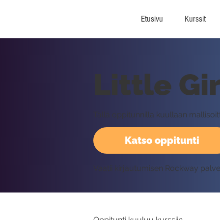
Etusivu
Kurssit
Little Gi
Tällä oppitunnilla kuullaan mallisoit
Katso oppitunti
Vaatii kirjautumisen Rockway palv
Oppitunti kuuluu kurssiin