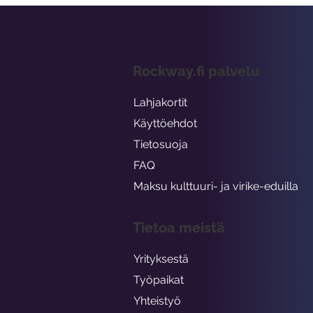
Rockway.fi palvelu
Lahjakortit
Käyttöehdot
Tietosuoja
FAQ
Maksu kulttuuri- ja virike-eduilla
Tietoa meistä
Yrityksestä
Työpaikat
Yhteistyö