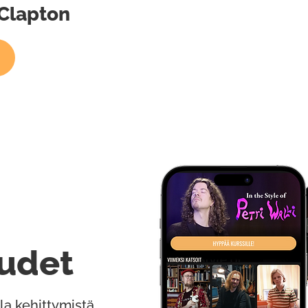
 Clapton
udet
la kehittymistä