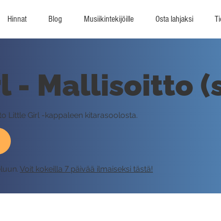
Hinnat
Blog
Musiikintekijöille
Osta lahjaksi
Ti
rl - Mallisoitto 
to Little Girl -kappaleen kitarasoolosta.
eluun.
Voit kokeilla 7 päivää ilmaiseksi tästä!