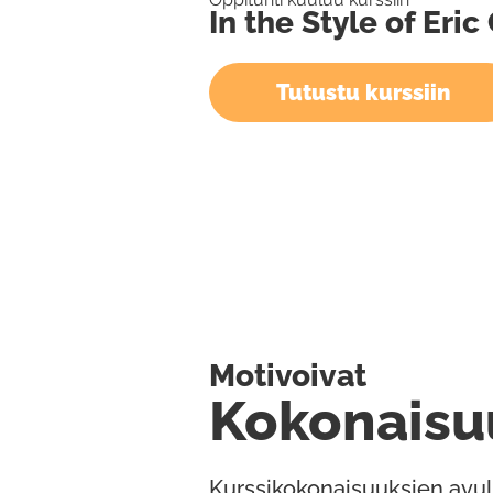
In the Style of Eric
Tutustu kurssiin
Motivoivat
Kokonaisu
Kurssikokonaisuuksien avul