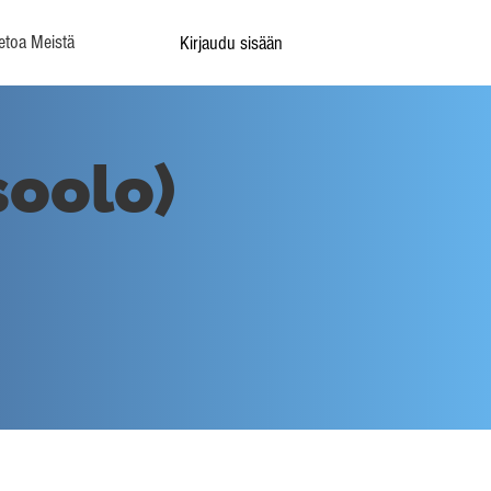
etoa Meistä
Kirjaudu sisään
(soolo)