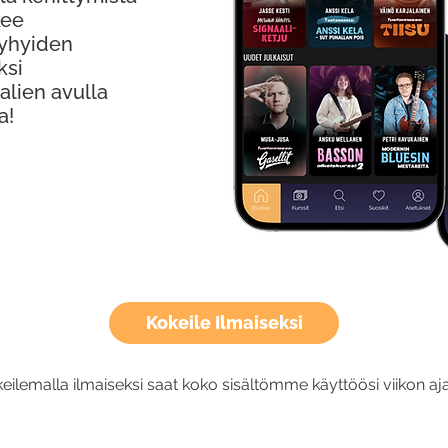
kee
Lyhyiden
ksi
alien avulla
a!
Kokeile Ilmaiseksi
eilemalla ilmaiseksi saat koko sisältömme käyttöösi viikon aja