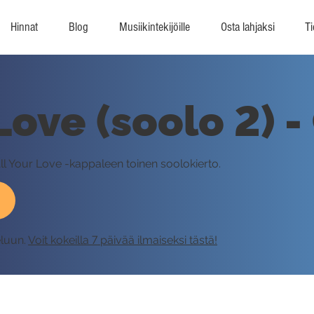
Hinnat
Blog
Musiikintekijöille
Osta lahjaksi
Ti
 Love (soolo 2) 
All Your Love -kappaleen toinen soolokierto.
eluun.
Voit kokeilla 7 päivää ilmaiseksi tästä!