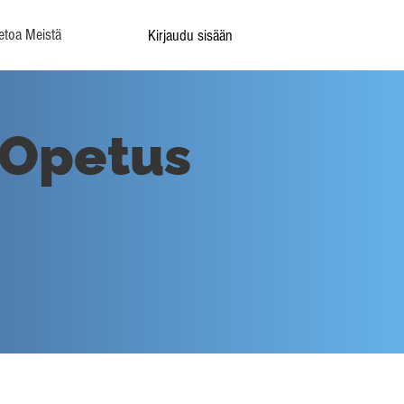
etoa Meistä
Kirjaudu sisään
- Opetus