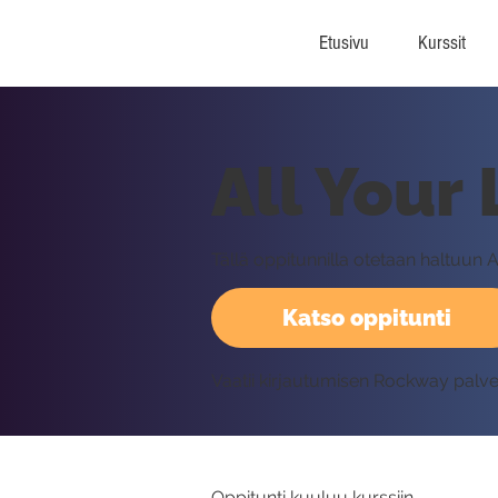
Etusivu
Kurssit
All Your
Tällä oppitunnilla otetaan haltuun 
Katso oppitunti
Vaatii kirjautumisen Rockway palv
Oppitunti kuuluu kurssiin