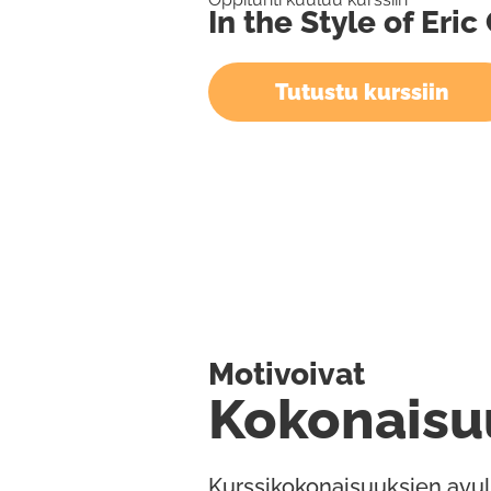
In the Style of Eric
Tutustu kurssiin
Motivoivat
Kokonaisu
Kurssikokonaisuuksien avul