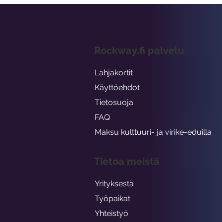
Rockway.fi palvelu
Lahjakortit
Käyttöehdot
Tietosuoja
FAQ
Maksu kulttuuri- ja virike-eduilla
Tietoa meistä
Yrityksestä
Työpaikat
Yhteistyö