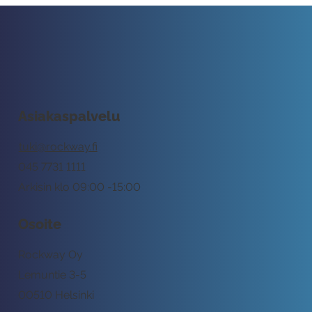
Asiakaspalvelu
tuki@rockway.fi
045 7731 1111
Arkisin klo 09:00 -15:00
Osoite
Rockway Oy
Lemuntie 3-5
00510 Helsinki