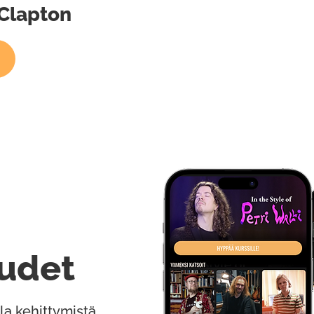
 Clapton
udet
la kehittymistä