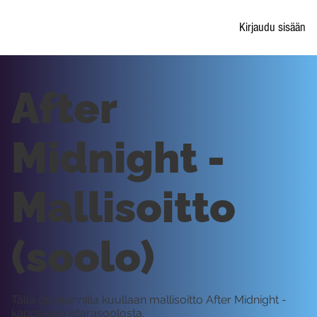
Kirjaudu sisään
After
Midnight -
Mallisoitto
(soolo)
Tällä oppitunnilla kuullaan mallisoitto After Midnight -
kappaleen kitarasoolosta.