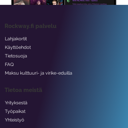
Rockway.fi palvelu
Lahjakortit
Käyttöehdot
Tietosuoja
FAQ
Maksu kulttuuri- ja virike-eduilla
Tietoa meistä
Yrityksestä
Työpaikat
Yhteistyö