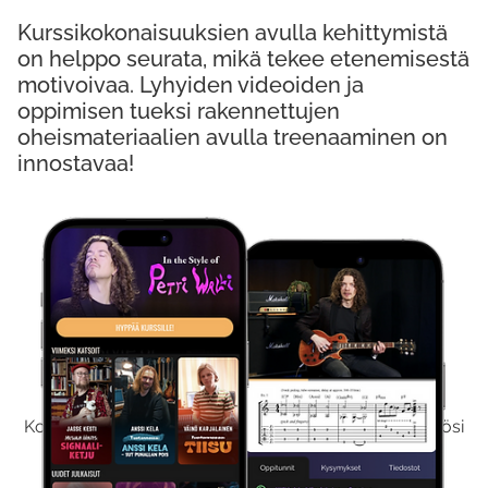
Kurssikokonaisuuksien avulla kehittymistä
on helppo seurata, mikä tekee etenemisestä
motivoivaa. Lyhyiden videoiden ja
oppimisen tueksi rakennettujen
oheismateriaalien avulla treenaaminen on
innostavaa!
Kokeile Ilmaiseksi
Kokeilemalla ilmaiseksi saat koko sisältömme käyttöösi
viikon ajaksi.