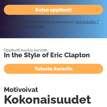
Katso oppitunti
Vaatii kirjautumisen Rockway palveluun.
Voit kokeilla 7
päivää ilmaiseksi tästä!
Oppitunti kuuluu kurssiin
In the Style of Eric Clapton
Tutustu kurssiin
Motivoivat
Kokonaisuudet