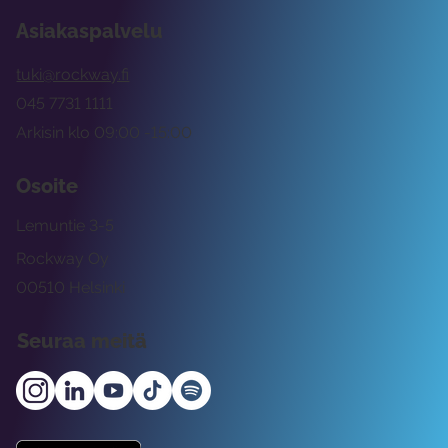
Asiakaspalvelu
tuki@rockway.fi
045 7731 1111
Arkisin klo 09:00 -15:00
Osoite
Lemuntie 3-5
Rockway Oy
00510 Helsinki
Seuraa meitä