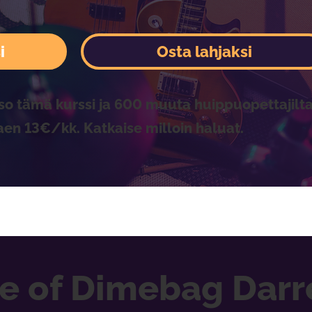
i
Osta lahjaksi
so tämä kurssi ja 600 muuta huippuopettajilta
aen 13€/kk. Katkaise milloin haluat.
le of Dimebag Darr