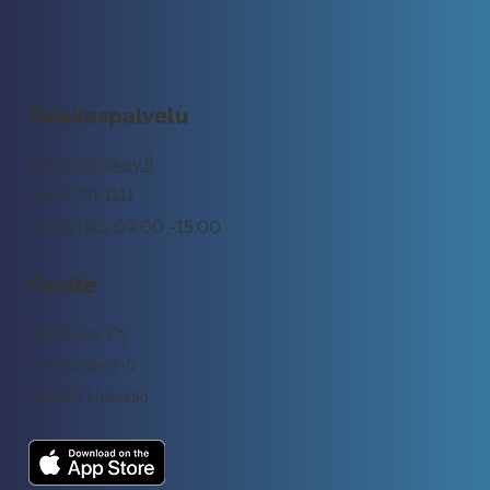
Asiakaspalvelu
tuki@rockway.fi
045 7731 1111
Arkisin klo 09:00 -15:00
Osoite
Rockway Oy
Lemuntie 3-5
00510 Helsinki