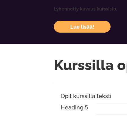
Lyhennetty kuvaus kurssista.
Lue lisää!
Kurssilla o
Opit kurssilla teksti
Heading 5