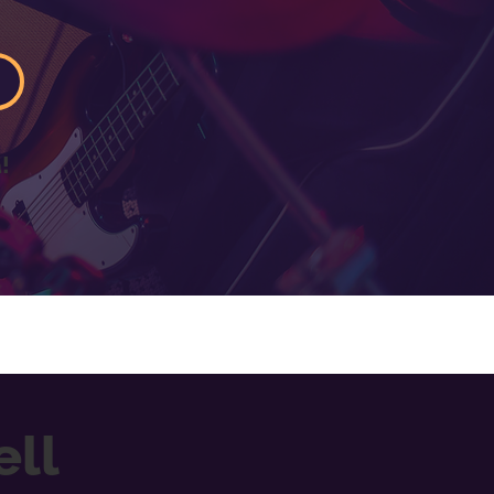
!
ell