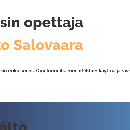
sin opettaja
o Salovaara
in erikoismies. Oppitunneilla mm. efektien käyttöä ja rask
sältö