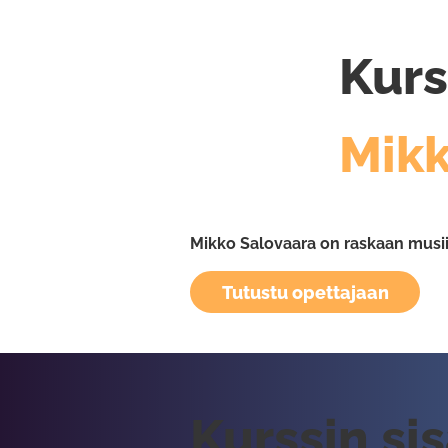
Kurs
Mikk
Mikko Salovaara on raskaan musiik
Tutustu opettajaan
Kurssin si