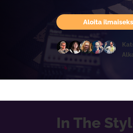
Aloita ilmaiseks
Kat
Alk
In The Sty