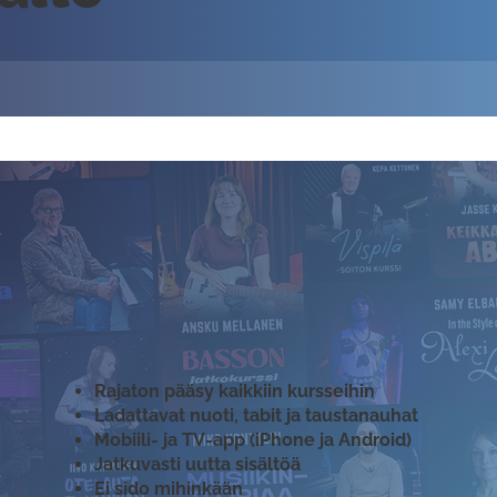
Rajaton pääsy kaikkiin kursseihin
Ladattavat nuoti, tabit ja taustanauhat
Mobiili- ja TV-app (iPhone ja Android)
Jatkuvasti uutta sisältöä
Ei sido mihinkään