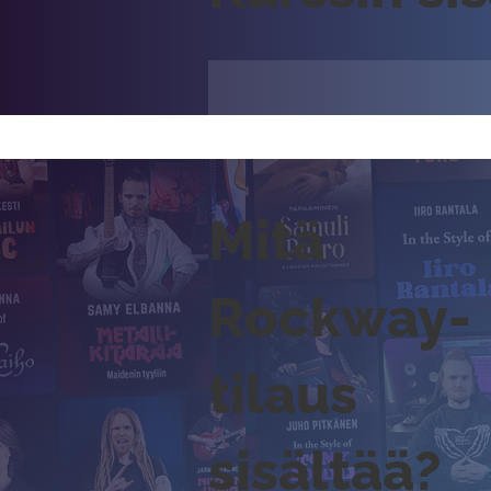
Mitä
Rockway-
tilaus
sisältää?