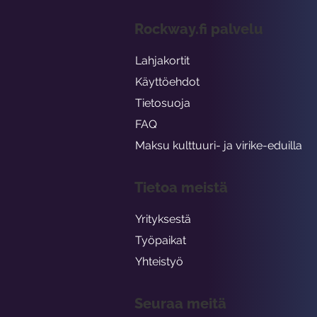
Rockway.fi palvelu
Lahjakortit
Käyttöehdot
Tietosuoja
FAQ
Maksu kulttuuri- ja virike-eduilla
Tietoa meistä
Yrityksestä
Työpaikat
Yhteistyö
Seuraa meitä