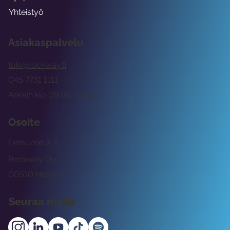
Yhteistyö
Asiakaspalvelu
tuki@rockway.fi
045 7731 1111
Arkisin klo 09:00 -15:00
Osoite
Lemuntie 3-5
Rockway Oy
00510 Helsinki
Seuraa meitä