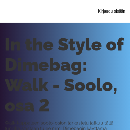
Kirjaudu sisään
In the Style of
Dimebag:
Walk - Soolo,
osa 2
Walk-kappaleen soolo-osion tarkastelu jatkuu tällä
tunnilla. Vastaan tulee mm. Dimebagin käyttämä