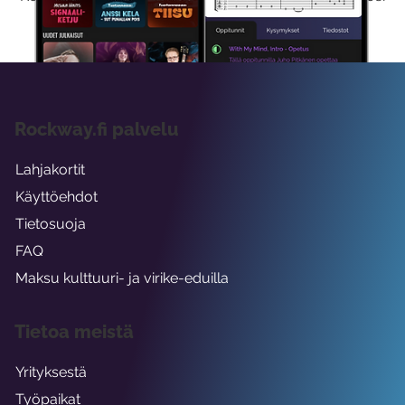
viikon ajaksi.
Rockway.fi palvelu
Lahjakortit
Käyttöehdot
Tietosuoja
FAQ
Maksu kulttuuri- ja virike-eduilla
Tietoa meistä
Yrityksestä
Työpaikat