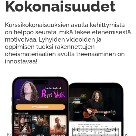
Kokonaisuudet
Kurssikokonaisuuksien avulla kehittymistä
on helppo seurata, mikä tekee etenemisestä
motivoivaa. Lyhyiden videoiden ja
oppimisen tueksi rakennettujen
oheismateriaalien avulla treenaaminen on
innostavaa!
Kokeile Ilmaiseksi
Kokeilemalla ilmaiseksi saat koko sisältömme käyttöösi