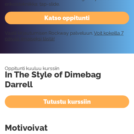
erikoistekniikka: tap-slide.
Katso oppitunti
Vaatii kirjautumisen Rockway palveluun.
Voit kokeilla 7
päivää ilmaiseksi tästä!
Oppitunti kuuluu kurssiin
In The Style of Dimebag
Darrell
Tutustu kurssiin
Motivoivat