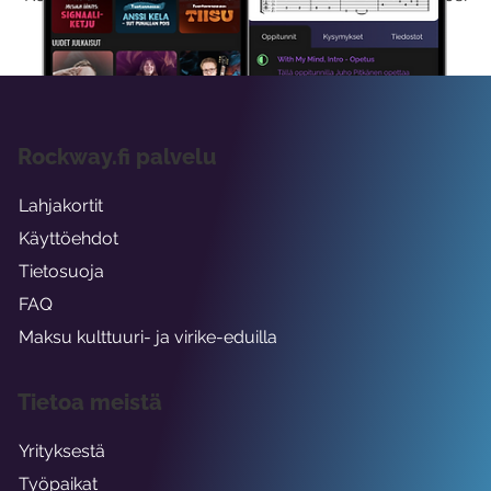
viikon ajaksi.
Rockway.fi palvelu
Lahjakortit
Käyttöehdot
Tietosuoja
FAQ
Maksu kulttuuri- ja virike-eduilla
Tietoa meistä
Yrityksestä
Työpaikat