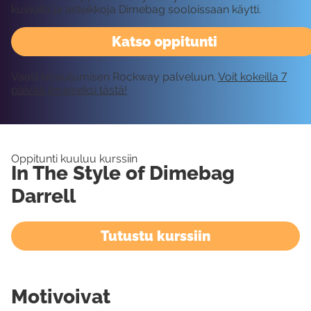
kuvioita ja asteikkoja Dimebag sooloissaan käytti.
Katso oppitunti
Vaatii kirjautumisen Rockway palveluun.
Voit kokeilla 7
päivää ilmaiseksi tästä!
Oppitunti kuuluu kurssiin
In The Style of Dimebag
Darrell
Tutustu kurssiin
Motivoivat