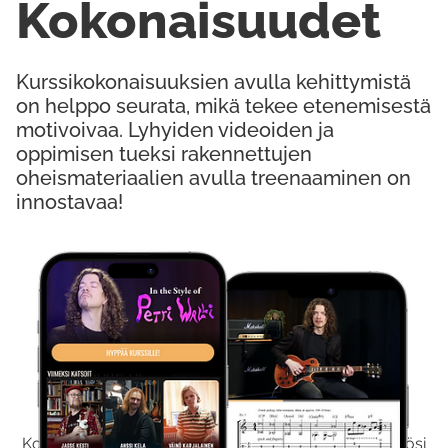
Kokonaisuudet
Kurssikokonaisuuksien avulla kehittymistä
on helppo seurata, mikä tekee etenemisestä
motivoivaa. Lyhyiden videoiden ja
oppimisen tueksi rakennettujen
oheismateriaalien avulla treenaaminen on
innostavaa!
Kokeile Ilmaiseksi
Kokeilemalla ilmaiseksi saat koko sisältömme käyttöösi