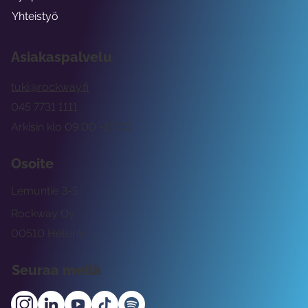
Yhteistyö
Asiakaspalvelu
tuki@rockway.fi
045 7731 1111
Arkisin klo 09:00 -15:00
Osoite
Lemuntie 3-5
Rockway Oy
00510 Helsinki
Seuraa meitä