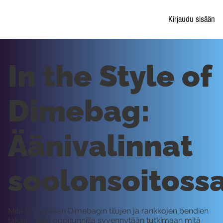
Kirjaudu sisään
In the Style of
Dimebag:
Äänivalinnat
soolonsoitoss
Mitä löytyykään Dimebagin tilujen ja rankkojen bendien
takaa? Tällä oppitunnilla syvennytään tutkimaan mitä