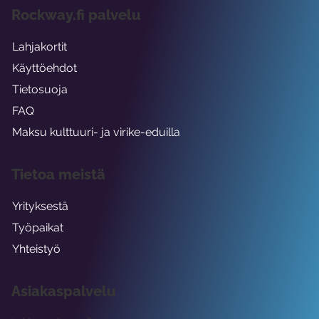
Rockway.fi palvelu
Lahjakortit
Käyttöehdot
Tietosuoja
FAQ
Maksu kulttuuri- ja virike-eduilla
Tietoa meistä
Yrityksestä
Työpaikat
Yhteistyö
Asiakaspalvelu