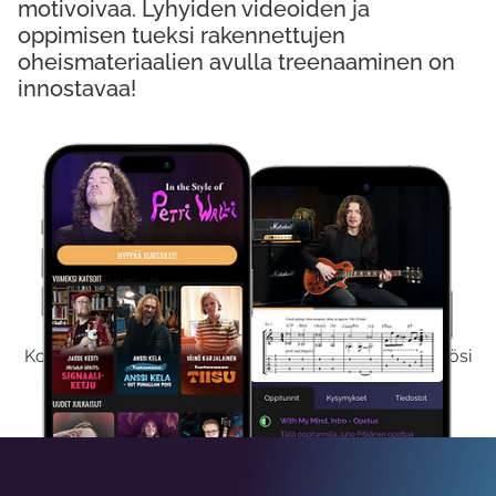
motivoivaa. Lyhyiden videoiden ja
oppimisen tueksi rakennettujen
oheismateriaalien avulla treenaaminen on
innostavaa!
Kokeile Ilmaiseksi
Kokeilemalla ilmaiseksi saat koko sisältömme käyttöösi
viikon ajaksi.