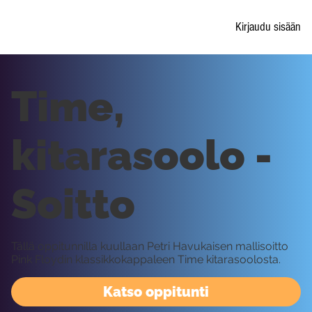
Kirjaudu sisään
Time,
kitarasoolo -
Soitto
Tällä oppitunnilla kuullaan Petri Havukaisen mallisoitto
Pink Floydin klassikkokappaleen Time kitarasoolosta.
Katso oppitunti