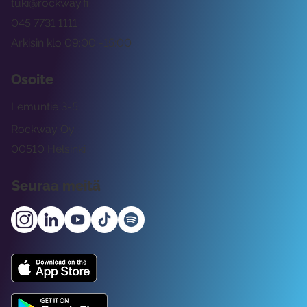
tuki@rockway.fi
045 7731 1111
Arkisin klo 09:00 -15:00
Osoite
Lemuntie 3-5
Rockway Oy
00510 Helsinki
Seuraa meitä