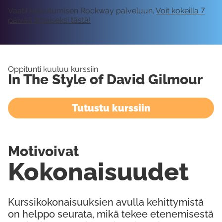
Vaatii kirjautumisen Rockway palveluun.
Voit kokeilla 7
päivää ilmaiseksi tästä!
Oppitunti kuuluu kurssiin
In The Style of David Gilmour
Tutustu kurssiin
Motivoivat
Kokonaisuudet
Kurssikokonaisuuksien avulla kehittymistä
on helppo seurata, mikä tekee etenemisestä