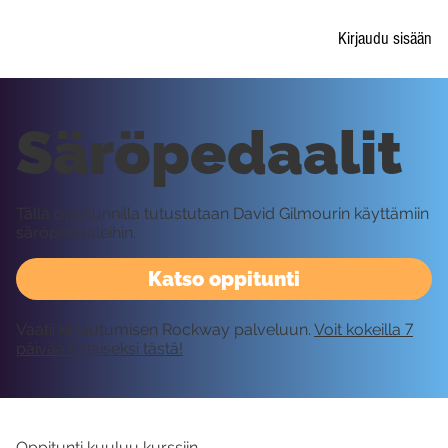
Kirjaudu sisään
Säröpedaalit
Tällä oppitunnilla tutustutaan David Gilmourin käyttämiin
säröpedaaleihin.
Katso oppitunti
Vaatii kirjautumisen Rockway palveluun.
Voit kokeilla 7
päivää ilmaiseksi tästä!
Oppitunti kuuluu kurssiin