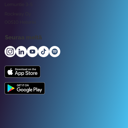
Lemuntie 3-5
Rockway Oy
00510 Helsinki
Seuraa meitä