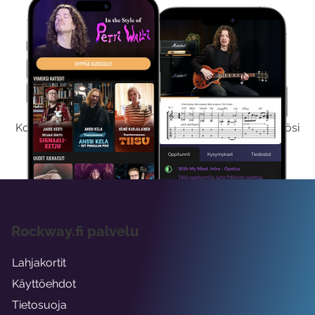
Kokeile Ilmaiseksi
Kokeilemalla ilmaiseksi saat koko sisältömme käyttöösi
viikon ajaksi.
Rockway.fi palvelu
Lahjakortit
Käyttöehdot
Tietosuoja