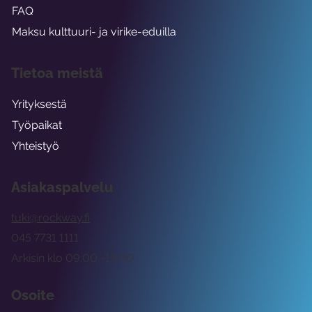
FAQ
Maksu kulttuuri- ja virike-eduilla
Tietoa meistä
Yrityksestä
Työpaikat
Yhteistyö
Asiakaspalvelu
tuki@rockway.fi
045 7731 1111
Arkisin klo 09:00 -15:00
Osoite