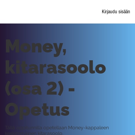
Kirjaudu sisään
Money,
kitarasoolo
(osa 2) -
Opetus
Tällä oppitunnilla opetellaan Money-kappaleen
keskimmäinen kitarasoolo.