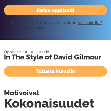
Katso oppitunti
Vaatii kirjautumisen Rockway palveluun.
Voit kokeilla 7
päivää ilmaiseksi tästä!
Oppitunti kuuluu kurssiin
In The Style of David Gilmour
Tutustu kurssiin
Motivoivat
Kokonaisuudet