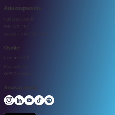
Asiakaspalvelu
tuki@rockway.fi
045 7731 1111
Arkisin klo 09:00 -15:00
Osoite
Lemuntie 3-5
Rockway Oy
00510 Helsinki
Seuraa meitä