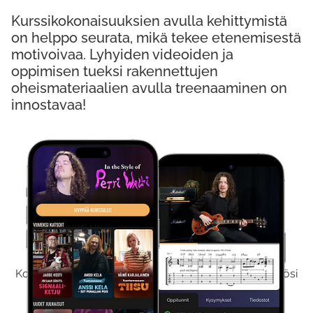
Kurssikokonaisuuksien avulla kehittymistä
on helppo seurata, mikä tekee etenemisestä
motivoivaa. Lyhyiden videoiden ja
oppimisen tueksi rakennettujen
oheismateriaalien avulla treenaaminen on
innostavaa!
Kokeile Ilmaiseksi
Kokeilemalla ilmaiseksi saat koko sisältömme käyttöösi
viikon ajaksi.