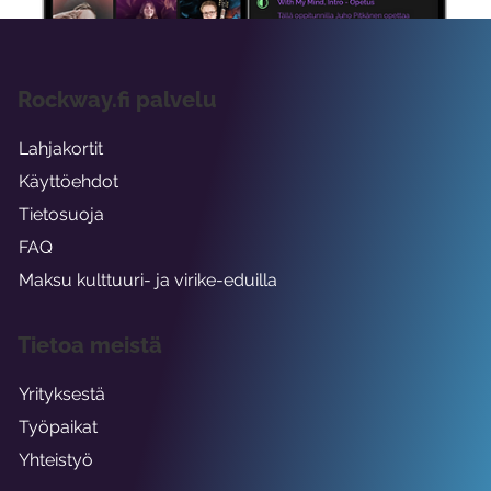
Rockway.fi palvelu
Lahjakortit
Käyttöehdot
Tietosuoja
FAQ
Maksu kulttuuri- ja virike-eduilla
Tietoa meistä
Yrityksestä
Työpaikat
Yhteistyö