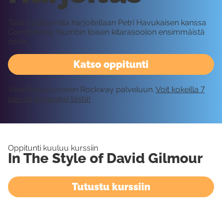
Tällä oppitunnilla harjoitellaan Petri Havukaisen kanssa
Comfortably Numbin toisen kitarasoolon ensimmäistä
osaa.
Katso oppitunti
Vaatii kirjautumisen Rockway palveluun.
Voit kokeilla 7
päivää ilmaiseksi tästä!
Oppitunti kuuluu kurssiin
In The Style of David Gilmour
Tutustu kurssiin