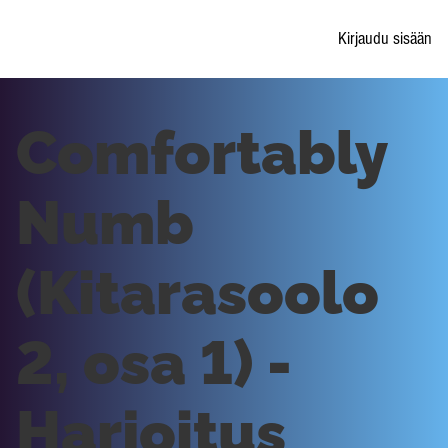
Kirjaudu sisään
Comfortably
Numb
(Kitarasoolo
2, osa 1) -
Harjoitus