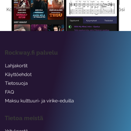
Kokeilemalla ilmaiseksi saat koko sisältömme käyttöösi
viikon ajaksi.
Rockway.fi palvelu
Lahjakortit
Käyttöehdot
Tietosuoja
FAQ
Maksu kulttuuri- ja virike-eduilla
Tietoa meistä