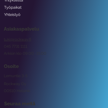
Yrityksestä
Työpaikat
Yhteistyö
Asiakaspalvelu
tuki@rockway.fi
045 7731 1111
Arkisin klo 09:00 -15:00
Osoite
Lemuntie 3-5
Rockway Oy
00510 Helsinki
Seuraa meitä