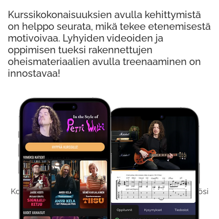
Kurssikokonaisuuksien avulla kehittymistä
on helppo seurata, mikä tekee etenemisestä
motivoivaa. Lyhyiden videoiden ja
oppimisen tueksi rakennettujen
oheismateriaalien avulla treenaaminen on
innostavaa!
Kokeile Ilmaiseksi
Kokeilemalla ilmaiseksi saat koko sisältömme käyttöösi
viikon ajaksi.