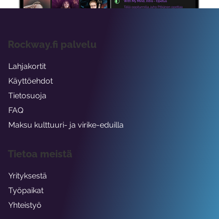
Rockway.fi palvelu
Lahjakortit
Käyttöehdot
Tietosuoja
FAQ
Maksu kulttuuri- ja virike-eduilla
Tietoa meistä
Yrityksestä
Työpaikat
Yhteistyö