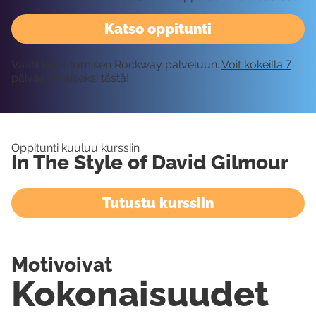
Katso oppitunti
Vaatii kirjautumisen Rockway palveluun.
Voit kokeilla 7
päivää ilmaiseksi tästä!
Oppitunti kuuluu kurssiin
In The Style of David Gilmour
Tutustu kurssiin
Motivoivat
Kokonaisuudet