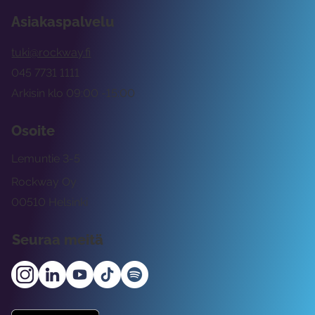
Asiakaspalvelu
tuki@rockway.fi
045 7731 1111
Arkisin klo 09:00 -15:00
Osoite
Lemuntie 3-5
Rockway Oy
00510 Helsinki
Seuraa meitä