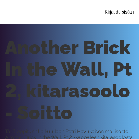
Kirjaudu sisään
Another Brick
In the Wall, Pt
2, kitarasoolo
- Soitto
Tällä oppitunnilla kuullaan Petri Havukaisen mallisoitto
Another Brick In the Wall, Pt 2 -kappaleen kitarasoolosta.