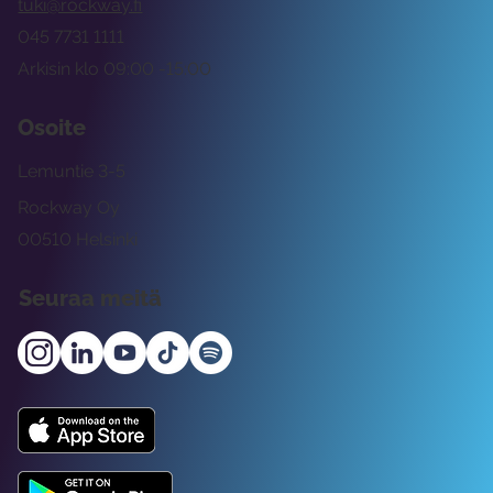
tuki@rockway.fi
045 7731 1111
Arkisin klo 09:00 -15:00
Osoite
Lemuntie 3-5
Rockway Oy
00510 Helsinki
Seuraa meitä