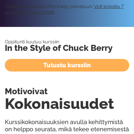
Vaatii kirjautumisen Rockway palveluun.
Voit kokeilla 7
päivää ilmaiseksi tästä!
Oppitunti kuuluu kurssiin
In the Style of Chuck Berry
Tutustu kurssiin
Motivoivat
Kokonaisuudet
Kurssikokonaisuuksien avulla kehittymistä
on helppo seurata, mikä tekee etenemisestä