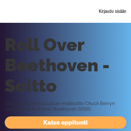
Kirjaudu sisään
Roll Over
Beethoven -
Soitto
Tällä oppitunnilla kuullaan mallisoitto Chuck Berryn
kappaleesta Roll Over Beethoven (1956).
Katso oppitunti