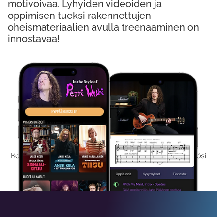
motivoivaa. Lyhyiden videoiden ja
oppimisen tueksi rakennettujen
oheismateriaalien avulla treenaaminen on
innostavaa!
Kokeile Ilmaiseksi
Kokeilemalla ilmaiseksi saat koko sisältömme käyttöösi
viikon ajaksi.