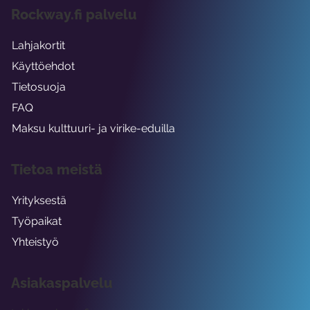
Rockway.fi palvelu
Lahjakortit
Käyttöehdot
Tietosuoja
FAQ
Maksu kulttuuri- ja virike-eduilla
Tietoa meistä
Yrityksestä
Työpaikat
Yhteistyö
Asiakaspalvelu