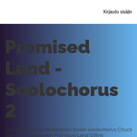
Kirjaudu sisään
Promised
Land -
Soolochorus
2
Tällä oppitunnilla harjoitellaan toinen soolochorus Chuck
Berryn kappaleeseen Promised Land (1964).