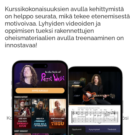
Kurssikokonaisuuksien avulla kehittymistä
on helppo seurata, mikä tekee etenemisestä
motivoivaa. Lyhyiden videoiden ja
oppimisen tueksi rakennettujen
oheismateriaalien avulla treenaaminen on
innostavaa!
Kokeile Ilmaiseksi
Kokeilemalla ilmaiseksi saat koko sisältömme käyttöösi
viikon ajaksi.