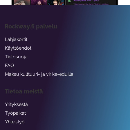
Rockway.fi palvelu
Lahjakortit
Käyttöehdot
Tietosuoja
FAQ
Maksu kulttuuri- ja virike-eduilla
Tietoa meistä
Yrityksestä
Työpaikat
Yhteistyö