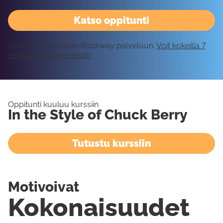
Katso oppitunti
Vaatii kirjautumisen Rockway palveluun.
Voit kokeilla 7
päivää ilmaiseksi tästä!
Oppitunti kuuluu kurssiin
In the Style of Chuck Berry
Tutustu kurssiin
Motivoivat
Kokonaisuudet