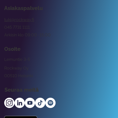
Asiakaspalvelu
tuki@rockway.fi
045 7731 1111
Arkisin klo 09:00 -15:00
Osoite
Lemuntie 3-5
Rockway Oy
00510 Helsinki
Seuraa meitä