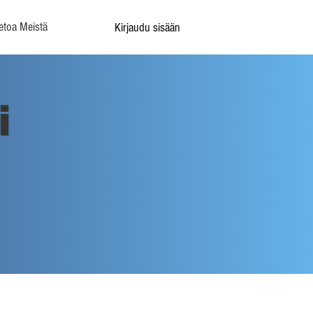
etoa Meistä
Kirjaudu sisään
i