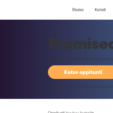
Etusivu
Kurssit
Promise
Tällä oppitunnilla harjoitellaan k
Katso oppitunti
Vaatii kirjautumisen Rockway palv
Oppitunti kuuluu kurssiin