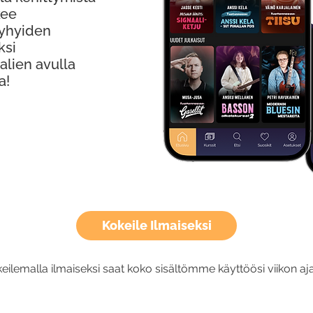
kee
Lyhyiden
ksi
alien avulla
a!
Kokeile Ilmaiseksi
eilemalla ilmaiseksi saat koko sisältömme käyttöösi viikon aja