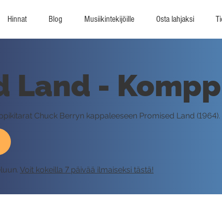
Hinnat
Blog
Musiikintekijöille
Osta lahjaksi
Ti
d Land - Kompp
omppikitarat Chuck Berryn kappaleeseen Promised Land (1964).
eluun.
Voit kokeilla 7 päivää ilmaiseksi tästä!