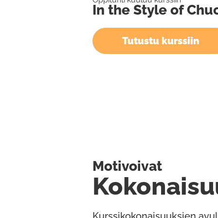
In the Style of Chu
Tutustu kurssiin
Motivoivat
Kokonaisu
Kurssikokonaisuuksien avul