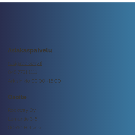
Asiakaspalvelu
tuki@rockway.fi
045 7731 1111
Arkisin klo 09:00 -15:00
Osoite
Rockway Oy
Lemuntie 3-5
00510 Helsinki