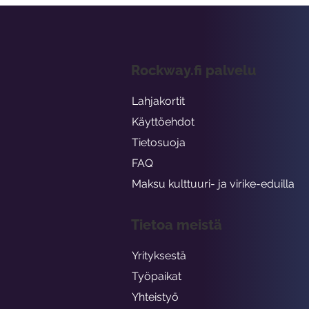
Rockway.fi palvelu
Lahjakortit
Käyttöehdot
Tietosuoja
FAQ
Maksu kulttuuri- ja virike-eduilla
Tietoa meistä
Yrityksestä
Työpaikat
Yhteistyö