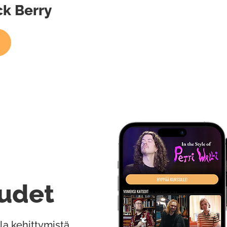
ck Berry
udet
la kehittymistä