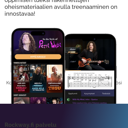
oppimisen tueksi rakennettujen
oheismateriaalien avulla treenaaminen on
innostavaa!
Kokeile Ilmaiseksi
Kokeilemalla ilmaiseksi saat koko sisältömme käyttöösi
viikon ajaksi.
Rockway.fi palvelu