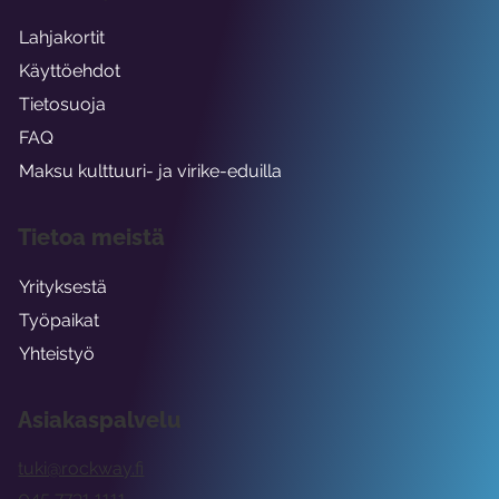
Lahjakortit
Käyttöehdot
Tietosuoja
FAQ
Maksu kulttuuri- ja virike-eduilla
Tietoa meistä
Yrityksestä
Työpaikat
Yhteistyö
Asiakaspalvelu
tuki@rockway.fi