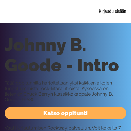
Kirjaudu sisään
Johnny B.
Goode - Intro
Tällä oppitunnilla harjoitellaan yksi kaikkien aikojen
tunnetuimmista rock-kitaraintroista. Kyseessä on
tietenkin Chuck Berryn klassikkokappale Johnny B.
Goode (1958).
Katso oppitunti
Vaatii kirjautumisen Rockway palveluun.
Voit kokeilla 7