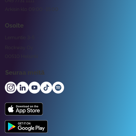
045 7731 1111
Arkisin klo 09:00 -15:00
Osoite
Lemuntie 3-5
Rockway Oy
00510 Helsinki
Seuraa meitä