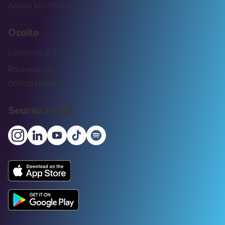
Arkisin klo 09:00 -15:00
Osoite
Lemuntie 3-5
Rockway Oy
00510 Helsinki
Seuraa meitä