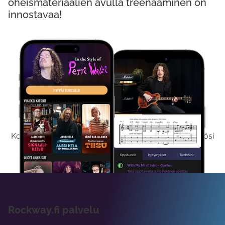
oheismateriaalien avulla treenaaminen on
innostavaa!
Kokeile Ilmaiseksi
Kokeilemalla ilmaiseksi saat koko sisältömme käyttöösi
viikon ajaksi.
Rockway.fi palvelu