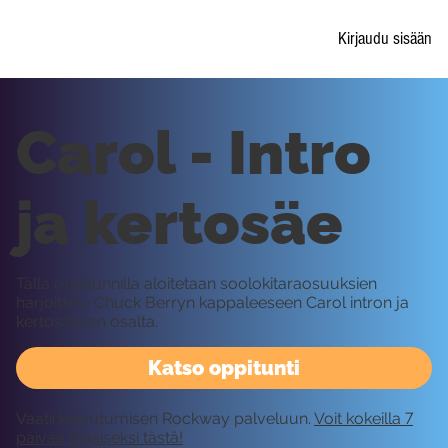
Kirjaudu sisään
Carol - Intro
ja kertosäe
Tällä oppitunnilla aloitetaan soolokitaraosuuksien
harjoittelu Chuck Berryn kappaleeseen Carol intron ja
kertosäkeen osalta.
Katso oppitunti
Vaatii kirjautumisen Rockway palveluun.
Voit kokeilla 7
päivää ilmaiseksi tästä!