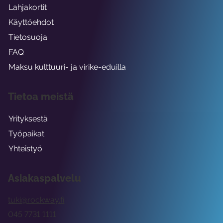
Lahjakortit
Käyttöehdot
Tietosuoja
FAQ
Maksu kulttuuri- ja virike-eduilla
Tietoa meistä
Yrityksestä
Työpaikat
Yhteistyö
Asiakaspalvelu
tuki@rockway.fi
045 7731 1111