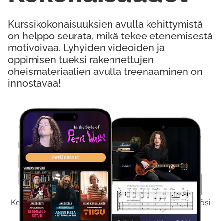
Kurssikokonaisuuksien avulla kehittymistä
on helppo seurata, mikä tekee etenemisestä
motivoivaa. Lyhyiden videoiden ja
oppimisen tueksi rakennettujen
oheismateriaalien avulla treenaaminen on
innostavaa!
Kokeile Ilmaiseksi
Kokeilemalla ilmaiseksi saat koko sisältömme käyttöösi
viikon ajaksi.