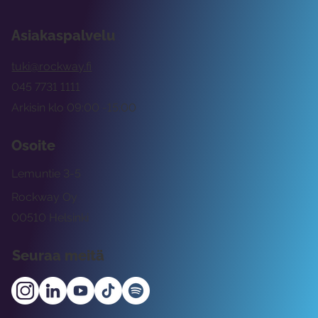
Asiakaspalvelu
tuki@rockway.fi
045 7731 1111
Arkisin klo 09:00 -15:00
Osoite
Lemuntie 3-5
Rockway Oy
00510 Helsinki
Seuraa meitä