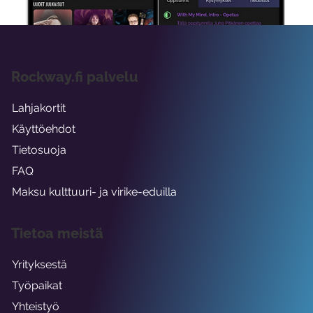
Rockway.fi palvelu
Lahjakortit
Käyttöehdot
Tietosuoja
FAQ
Maksu kulttuuri- ja virike-eduilla
Tietoa meistä
Yrityksestä
Työpaikat
Yhteistyö