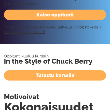
And Around (1958).
Katso oppitunti
Vaatii kirjautumisen Rockway palveluun.
Voit kokeilla 7
päivää ilmaiseksi tästä!
Oppitunti kuuluu kurssiin
In the Style of Chuck Berry
Tutustu kurssiin
Motivoivat
Kokonaisuudet