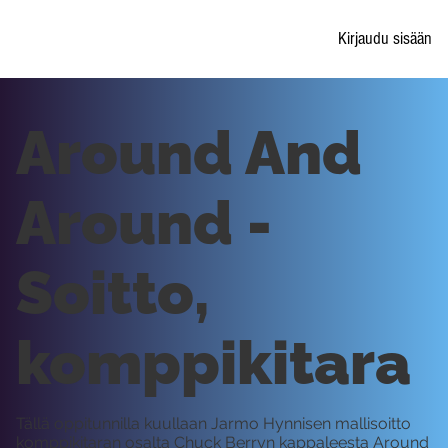
Kirjaudu sisään
Around And
Around -
Soitto,
komppikitara
Tällä oppitunnilla kuullaan Jarmo Hynnisen mallisoitto
komppikitaran osalta Chuck Berryn kappaleesta Around