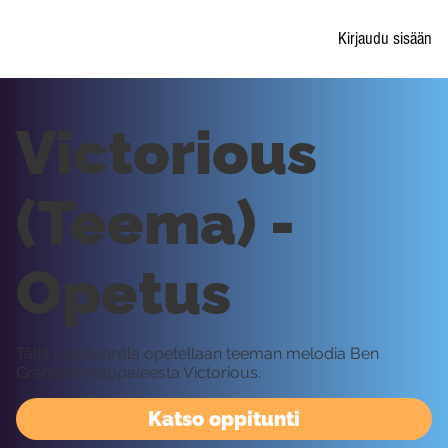
Kirjaudu sisään
Victorious
(Teema) -
Opetus
Tällä oppitunnilla opetellaan teeman melodia Ben
Granfeltin kappaleesta Victorious.
Katso oppitunti