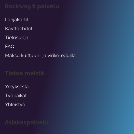
Rockway.fi palvelu
Lahjakortit
Käyttöehdot
Tietosuoja
FAQ
Maksu kulttuuri- ja virike-eduilla
Tietoa meistä
Yrityksestä
Työpaikat
Yhteistyö
Asiakaspalvelu