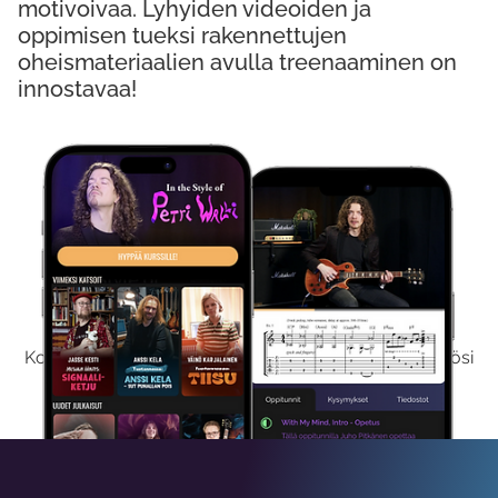
motivoivaa. Lyhyiden videoiden ja
oppimisen tueksi rakennettujen
oheismateriaalien avulla treenaaminen on
innostavaa!
Kokeile Ilmaiseksi
Kokeilemalla ilmaiseksi saat koko sisältömme käyttöösi
viikon ajaksi.