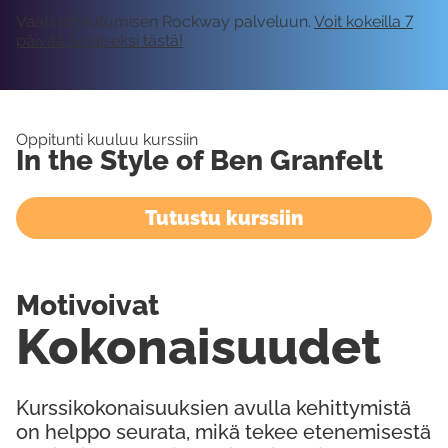
Vaatii kirjautumisen Rockway palveluun.
Voit kokeilla 7
päivää ilmaiseksi tästä!
Oppitunti kuuluu kurssiin
In the Style of Ben Granfelt
Tutustu kurssiin
Motivoivat
Kokonaisuudet
Kurssikokonaisuuksien avulla kehittymistä
on helppo seurata, mikä tekee etenemisestä