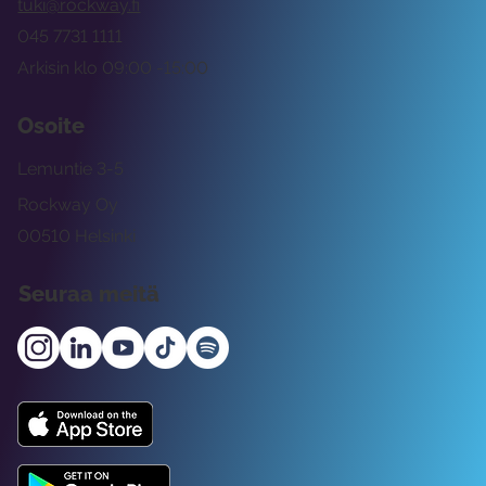
tuki@rockway.fi
045 7731 1111
Arkisin klo 09:00 -15:00
Osoite
Lemuntie 3-5
Rockway Oy
00510 Helsinki
Seuraa meitä