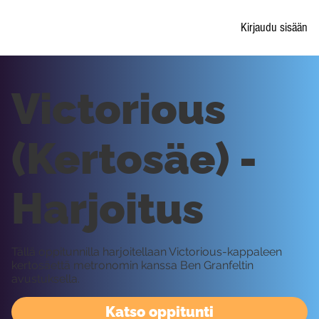
Kirjaudu sisään
Victorious
(Kertosäe) -
Harjoitus
Tällä oppitunnilla harjoitellaan Victorious-kappaleen
kertosäettä metronomin kanssa Ben Granfeltin
avustuksella.
Katso oppitunti