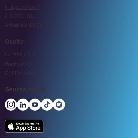
tuki@rockway.fi
045 7731 1111
Arkisin klo 09:00 -15:00
Osoite
Lemuntie 3-5
Rockway Oy
00510 Helsinki
Seuraa meitä