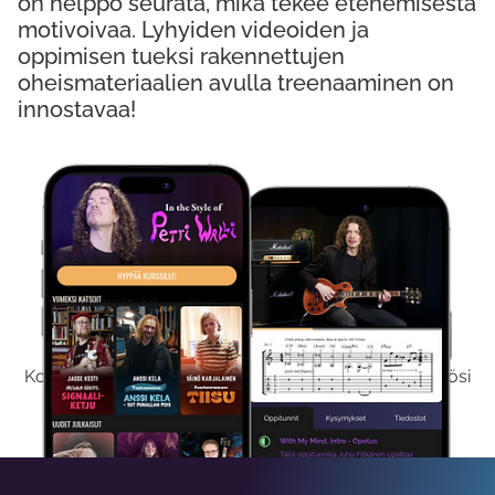
on helppo seurata, mikä tekee etenemisestä
motivoivaa. Lyhyiden videoiden ja
oppimisen tueksi rakennettujen
oheismateriaalien avulla treenaaminen on
innostavaa!
Kokeile Ilmaiseksi
Kokeilemalla ilmaiseksi saat koko sisältömme käyttöösi
viikon ajaksi.