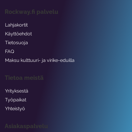
Rockway.fi palvelu
Lahjakortit
Käyttöehdot
Tietosuoja
FAQ
Maksu kulttuuri- ja virike-eduilla
Tietoa meistä
Yrityksestä
Työpaikat
Yhteistyö
Asiakaspalvelu