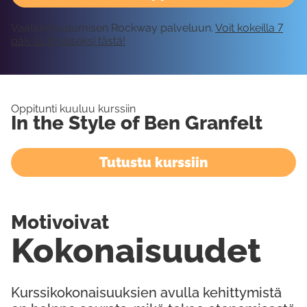
Vaatii kirjautumisen Rockway palveluun.
Voit kokeilla 7
päivää ilmaiseksi tästä!
Oppitunti kuuluu kurssiin
In the Style of Ben Granfelt
Tutustu kurssiin
Motivoivat
Kokonaisuudet
Kurssikokonaisuuksien avulla kehittymistä