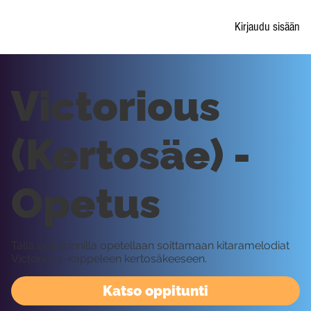
Kirjaudu sisään
Victorious
(Kertosäe) -
Opetus
Tällä oppitunnilla opetellaan soittamaan kitaramelodiat
Victorious-kappeleen kertosäkeeseen.
Katso oppitunti