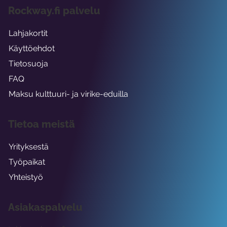
Rockway.fi palvelu
Lahjakortit
Käyttöehdot
Tietosuoja
FAQ
Maksu kulttuuri- ja virike-eduilla
Tietoa meistä
Yrityksestä
Työpaikat
Yhteistyö
Asiakaspalvelu