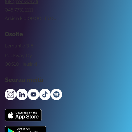
tuki@rockway.fi
045 7731 1111
Arkisin klo 09:00 -15:00
Osoite
Lemuntie 3-5
Rockway Oy
00510 Helsinki
Seuraa meitä