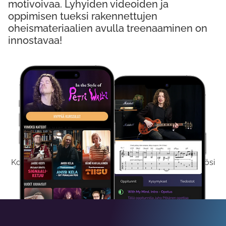
motivoivaa. Lyhyiden videoiden ja
oppimisen tueksi rakennettujen
oheismateriaalien avulla treenaaminen on
innostavaa!
Kokeile Ilmaiseksi
Kokeilemalla ilmaiseksi saat koko sisältömme käyttöösi
viikon ajaksi.