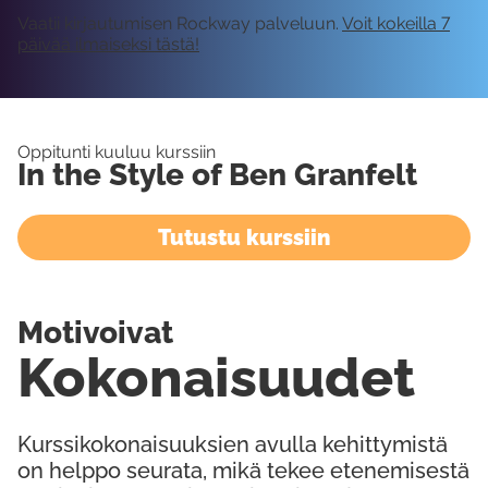
Vaatii kirjautumisen Rockway palveluun.
Voit kokeilla 7
päivää ilmaiseksi tästä!
Oppitunti kuuluu kurssiin
In the Style of Ben Granfelt
Tutustu kurssiin
Motivoivat
Kokonaisuudet
Kurssikokonaisuuksien avulla kehittymistä
on helppo seurata, mikä tekee etenemisestä