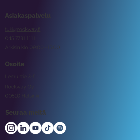
Asiakaspalvelu
tuki@rockway.fi
045 7731 1111
Arkisin klo 09:00 -15:00
Osoite
Lemuntie 3-5
Rockway Oy
00510 Helsinki
Seuraa meitä