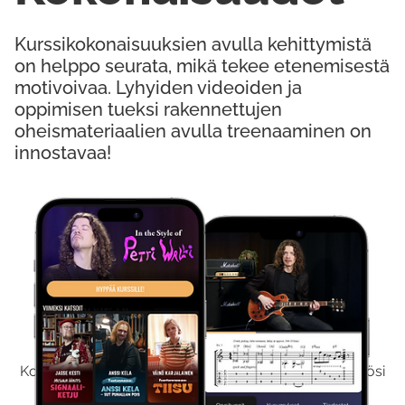
Kurssikokonaisuuksien avulla kehittymistä
on helppo seurata, mikä tekee etenemisestä
motivoivaa. Lyhyiden videoiden ja
oppimisen tueksi rakennettujen
oheismateriaalien avulla treenaaminen on
innostavaa!
Kokeile Ilmaiseksi
Kokeilemalla ilmaiseksi saat koko sisältömme käyttöösi
viikon ajaksi.