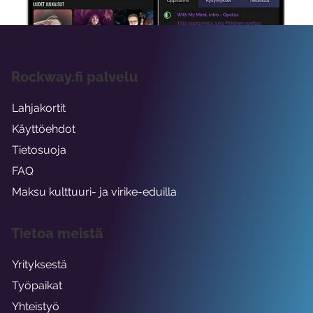
Rockway.fi palvelu
Lahjakortit
Käyttöehdot
Tietosuoja
FAQ
Maksu kulttuuri- ja virike-eduilla
Tietoa meistä
Yrityksestä
Työpaikat
Yhteistyö