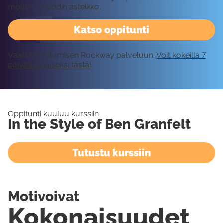
mollin V moodin asteikko.
Katso oppitunti
Vaatii kirjautumisen Rockway palveluun.
Voit kokeilla 7
päivää ilmaiseksi tästä!
Oppitunti kuuluu kurssiin
In the Style of Ben Granfelt
Tutustu kurssiin
Motivoivat
Kokonaisuudet