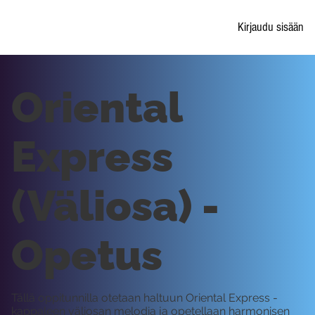
Kirjaudu sisään
Oriental
Express
(Väliosa) -
Opetus
Tällä oppitunnilla otetaan haltuun Oriental Express -
kappaleen väliosan melodia ja opetellaan harmonisen