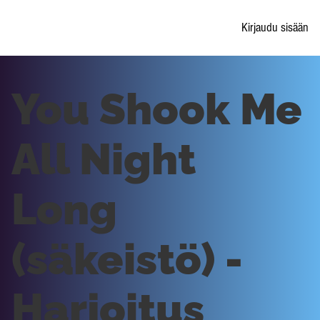
Kirjaudu sisään
You Shook Me
All Night
Long
(säkeistö) -
Harjoitus