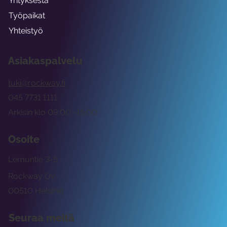
Yrityksestä
Työpaikat
Yhteistyö
Asiakaspalvelu
tuki@rockway.fi
045 7731 1111
Arkisin klo 09:00 -15:00
Osoite
Lemuntie 3-5
Rockway Oy
00510 Helsinki
Seuraa meitä