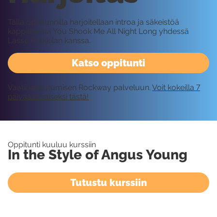
Tällä oppitunnilla harjoitellaan introa ja säkeistöä
kappaleesta You Shook Me All Night Long yhdessä
Lasse Parkkilan kanssa.
Katso oppitunti
Vaatii kirjautumisen Rockway palveluun.
Voit kokeilla 7
päivää ilmaiseksi tästä!
Oppitunti kuuluu kurssiin
In the Style of Angus Young
Tutustu kurssiin