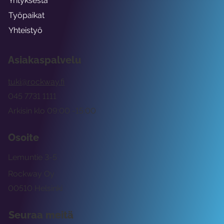
Yrityksestä
Työpaikat
Yhteistyö
Asiakaspalvelu
tuki@rockway.fi
045 7731 1111
Arkisin klo 09:00 -15:00
Osoite
Lemuntie 3-5
Rockway Oy
00510 Helsinki
Seuraa meitä