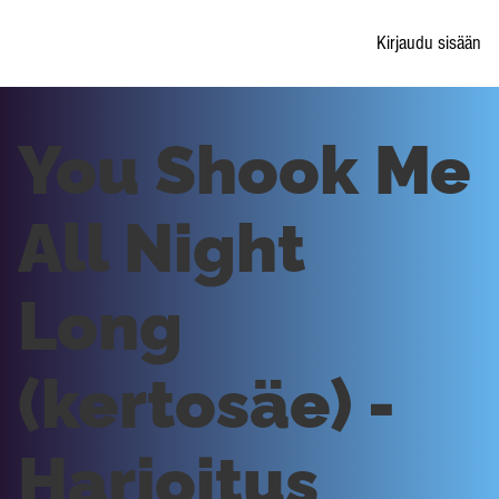
Kirjaudu sisään
You Shook Me
All Night
Long
(kertosäe) -
Harjoitus