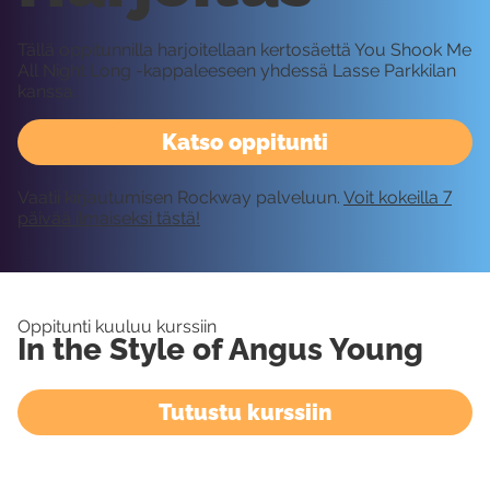
Tällä oppitunnilla harjoitellaan kertosäettä You Shook Me
All Night Long -kappaleeseen yhdessä Lasse Parkkilan
kanssa.
Katso oppitunti
Vaatii kirjautumisen Rockway palveluun.
Voit kokeilla 7
päivää ilmaiseksi tästä!
Oppitunti kuuluu kurssiin
In the Style of Angus Young
Tutustu kurssiin