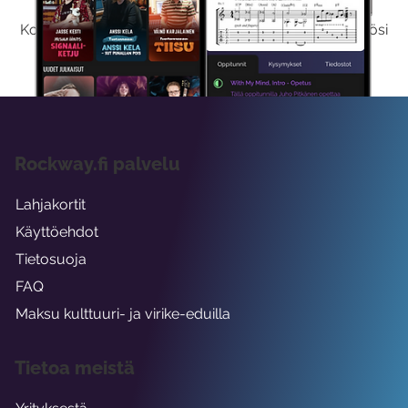
Kokeilemalla ilmaiseksi saat koko sisältömme käyttöösi
viikon ajaksi.
Rockway.fi palvelu
Lahjakortit
Käyttöehdot
Tietosuoja
FAQ
Maksu kulttuuri- ja virike-eduilla
Tietoa meistä