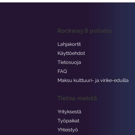
Rockway.fi palvelu
Lahjakortit
Käyttöehdot
Tietosuoja
FAQ
Maksu kulttuuri- ja virike-eduilla
Tietoa meistä
Yrityksestä
Työpaikat
Yhteistyö