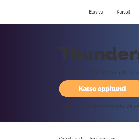
Etusivu
Kurssit
Thunders
Tällä oppitunnilla otetaan haltuu
Katso oppitunti
Vaatii kirjautumisen Rockway palv
Oppitunti kuuluu kurssiin