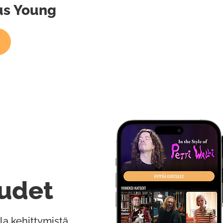
gus Young
udet
la kehittymistä