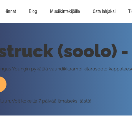
Hinnat
Blog
Musiikintekijöille
Osta lahjaksi
Ti
truck (soolo) 
n Angus Youngin pykälää vauhdikkaampi kitarasoolo kappalee
eluun.
Voit kokeilla 7 päivää ilmaiseksi tästä!