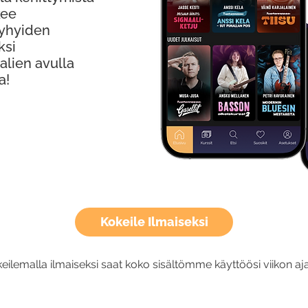
kee
Lyhyiden
ksi
alien avulla
a!
Kokeile Ilmaiseksi
eilemalla ilmaiseksi saat koko sisältömme käyttöösi viikon aja