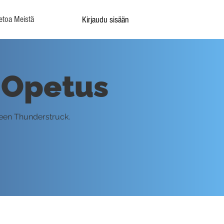
etoa Meistä
Kirjaudu sisään
- Opetus
seen Thunderstruck.