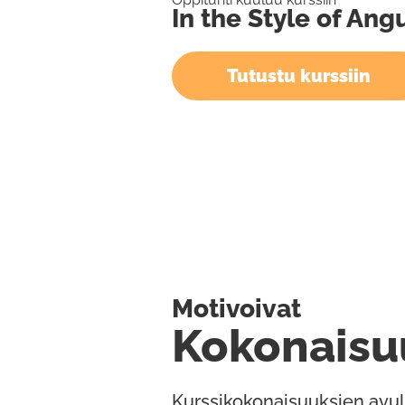
In the Style of An
Tutustu kurssiin
Motivoivat
Kokonaisu
Kurssikokonaisuuksien avul