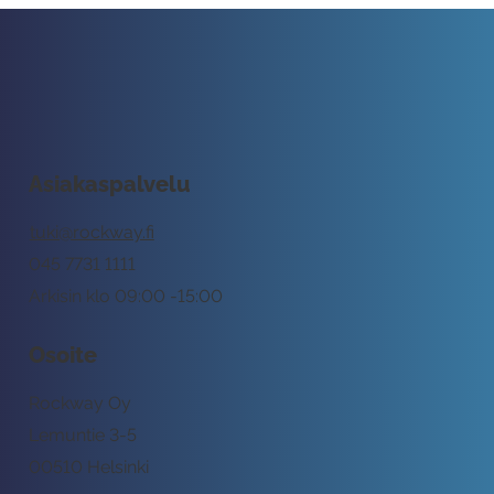
Asiakaspalvelu
tuki@rockway.fi
045 7731 1111
Arkisin klo 09:00 -15:00
Osoite
Rockway Oy
Lemuntie 3-5
00510 Helsinki