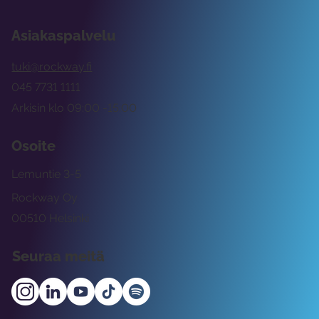
Asiakaspalvelu
tuki@rockway.fi
045 7731 1111
Arkisin klo 09:00 -15:00
Osoite
Lemuntie 3-5
Rockway Oy
00510 Helsinki
Seuraa meitä