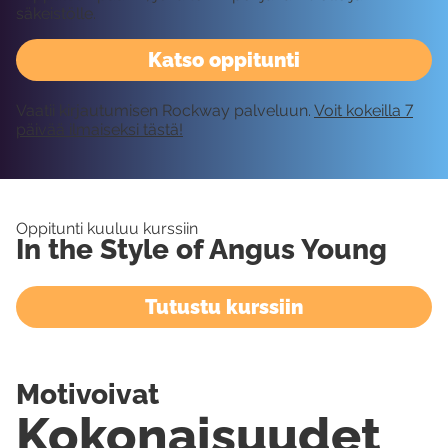
säkeistölle.
Katso oppitunti
Vaatii kirjautumisen Rockway palveluun.
Voit kokeilla 7
päivää ilmaiseksi tästä!
Oppitunti kuuluu kurssiin
In the Style of Angus Young
Tutustu kurssiin
Motivoivat
Kokonaisuudet