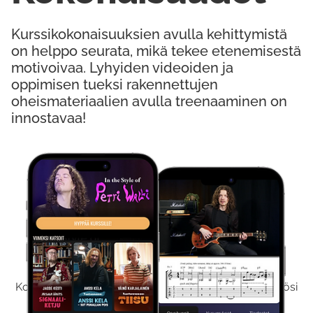
Kurssikokonaisuuksien avulla kehittymistä
on helppo seurata, mikä tekee etenemisestä
motivoivaa. Lyhyiden videoiden ja
oppimisen tueksi rakennettujen
oheismateriaalien avulla treenaaminen on
innostavaa!
Kokeile Ilmaiseksi
Kokeilemalla ilmaiseksi saat koko sisältömme käyttöösi
viikon ajaksi.