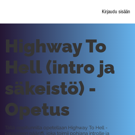
Kirjaudu sisään
Highway To
Hell (intro ja
säkeistö) -
Opetus
Tällä oppitunnilla opetellaan Highway To Hell -
kappaleen pääriffi, joka toimii pohjana introlle ja