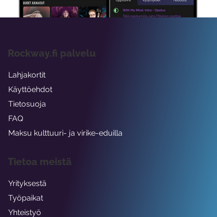
Rockway.fi palvelu
Lahjakortit
Käyttöehdot
Tietosuoja
FAQ
Maksu kulttuuri- ja virike-eduilla
Tietoa meistä
Yrityksestä
Työpaikat
Yhteistyö