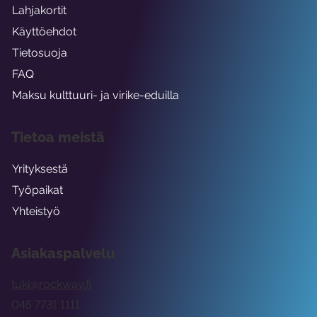
Lahjakortit
Käyttöehdot
Tietosuoja
FAQ
Maksu kulttuuri- ja virike-eduilla
Tietoa meistä
Yrityksestä
Työpaikat
Yhteistyö
Asiakaspalvelu
tuki@rockway.fi
045 7731 1111