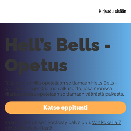
Kirjaudu sisään
Hell’s Bells -
Opetus
Tällä oppitunnilla opetellaan soittamaan Hell’s Bells -
kappaleen legendaarinen alkusoitto, joka monissa
kitaraoppaissa opetetaan soittamaan väärästä paikasta.
Katso oppitunti
Vaatii kirjautumisen Rockway palveluun.
Voit kokeilla 7
päivää ilmaiseksi tästä!