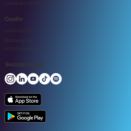
Arkisin klo 09:00 -15:00
Osoite
Lemuntie 3-5
Rockway Oy
00510 Helsinki
Seuraa meitä