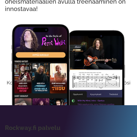
oheismateriaalien avulla treenaaminen on
innostavaa!
Kokeile Ilmaiseksi
Kokeilemalla ilmaiseksi saat koko sisältömme käyttöösi
viikon ajaksi.
Rockway.fi palvelu