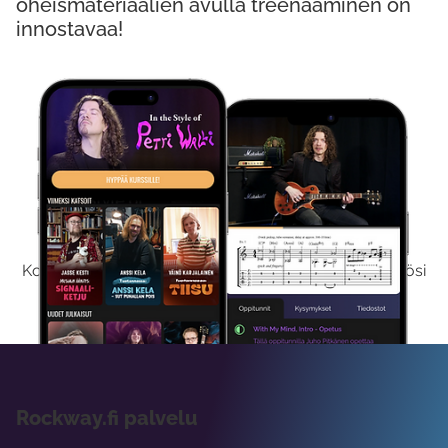
oheismateriaalien avulla treenaaminen on
innostavaa!
Kokeile Ilmaiseksi
Kokeilemalla ilmaiseksi saat koko sisältömme käyttöösi
viikon ajaksi.
Rockway.fi palvelu