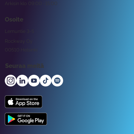
Arkisin klo 09:00 -15:00
Osoite
Lemuntie 3-5
Rockway Oy
00510 Helsinki
Seuraa meitä