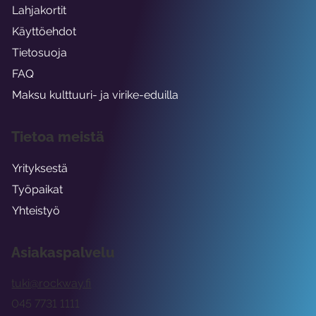
Lahjakortit
Käyttöehdot
Tietosuoja
FAQ
Maksu kulttuuri- ja virike-eduilla
Tietoa meistä
Yrityksestä
Työpaikat
Yhteistyö
Asiakaspalvelu
tuki@rockway.fi
045 7731 1111