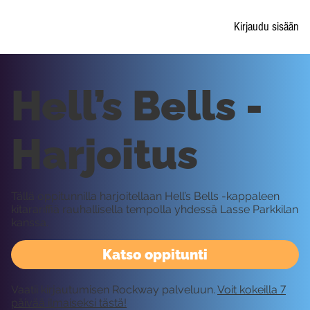
Kirjaudu sisään
Hell’s Bells -
Harjoitus
Tällä oppitunnilla harjoitellaan Hell’s Bells -kappaleen
kitarariffiä rauhallisella tempolla yhdessä Lasse Parkkilan
kanssa.
Katso oppitunti
Vaatii kirjautumisen Rockway palveluun.
Voit kokeilla 7
päivää ilmaiseksi tästä!