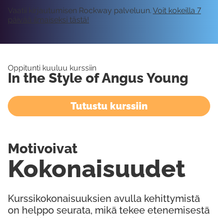
Vaatii kirjautumisen Rockway palveluun.
Voit kokeilla 7
päivää ilmaiseksi tästä!
Oppitunti kuuluu kurssiin
In the Style of Angus Young
Tutustu kurssiin
Motivoivat
Kokonaisuudet
Kurssikokonaisuuksien avulla kehittymistä
on helppo seurata, mikä tekee etenemisestä