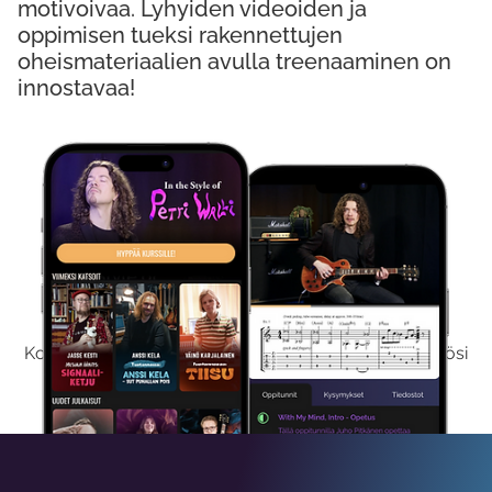
motivoivaa. Lyhyiden videoiden ja
oppimisen tueksi rakennettujen
oheismateriaalien avulla treenaaminen on
innostavaa!
Kokeile Ilmaiseksi
Kokeilemalla ilmaiseksi saat koko sisältömme käyttöösi
viikon ajaksi.