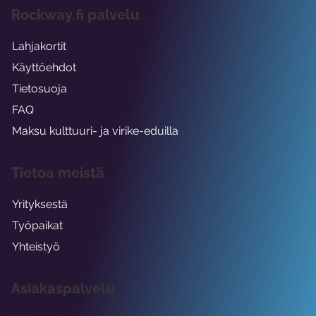
Rockway.fi palvelu
Lahjakortit
Käyttöehdot
Tietosuoja
FAQ
Maksu kulttuuri- ja virike-eduilla
Tietoa meistä
Yrityksestä
Työpaikat
Yhteistyö
Asiakaspalvelu