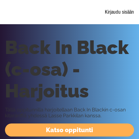
Kirjaudu sisään
Back In Black
(c-osa) -
Harjoitus
Tällä oppitunnilla harjoitellaan Back In Blackin c-osan
kitarariffiä yhdessä Lasse Parkkilan kanssa.
Katso oppitunti