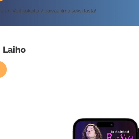
eluun.
Voit kokeilla 7 päivää ilmaiseksi tästä!
i Laiho