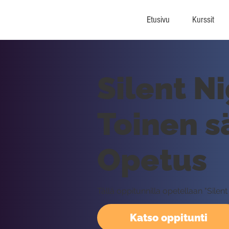
Etusivu
Kurssit
Silent N
Toinen sä
Opetus
Tällä oppitunnilla opetellaan "Sile
Katso oppitunti