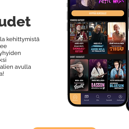
udet
la kehittymistä
kee
Lyhyiden
ksi
alien avulla
a!