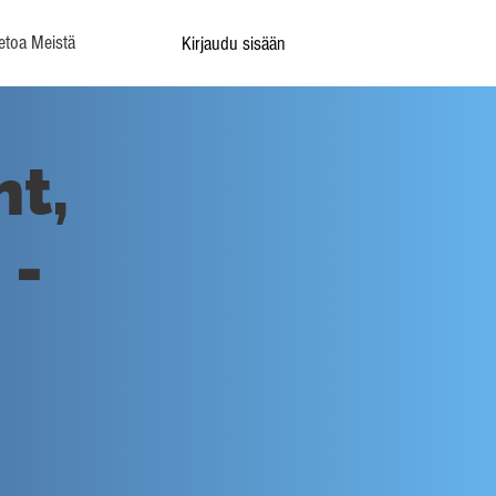
etoa Meistä
Kirjaudu sisään
ht,
 -