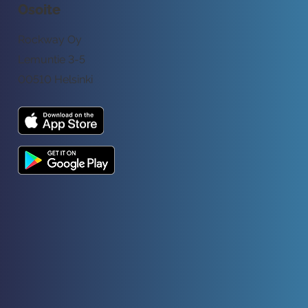
Osoite
Rockway Oy
Lemuntie 3-5
00510 Helsinki