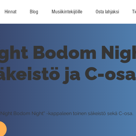
Hinnat
Blog
Musiikintekijöille
Osta lahjaksi
Ti
ight Bodom Nig
keistö ja C-osa
nt Night Bodom Night" -kappaleen toinen säkeistö sekä C-osa.