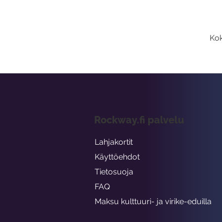
Kok
Rockway.fi palvelu
Lahjakortit
Käyttöehdot
Tietosuoja
FAQ
Maksu kulttuuri- ja virike-eduilla