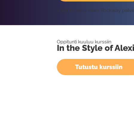
Vaatii kirjautumisen Rockway palv
Oppitunti kuuluu kurssiin
In the Style of Alex
Tutustu kurssiin