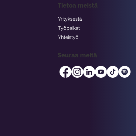
Tietoa meistä
Yrityksestä
Työpaikat
Yhteistyö
Seuraa meitä