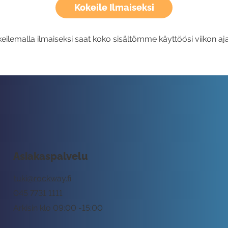
Kokeile Ilmaiseksi
eilemalla ilmaiseksi saat koko sisältömme käyttöösi viikon aja
Asiakaspalvelu
tuki@rockway.fi
045 7731 1111
Arkisin klo 09:00 -15:00