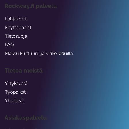
Rockway.fi palvelu
Lahjakortit
Käyttöehdot
Tietosuoja
FAQ
Maksu kulttuuri- ja virike-eduilla
Tietoa meistä
Yrityksestä
Työpaikat
Yhteistyö
Asiakaspalvelu