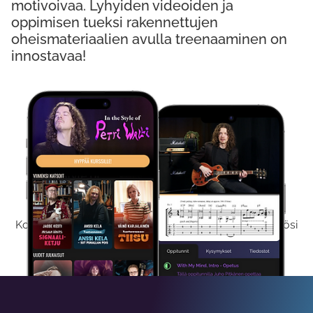
motivoivaa. Lyhyiden videoiden ja
oppimisen tueksi rakennettujen
oheismateriaalien avulla treenaaminen on
innostavaa!
Kokeile Ilmaiseksi
Kokeilemalla ilmaiseksi saat koko sisältömme käyttöösi
viikon ajaksi.