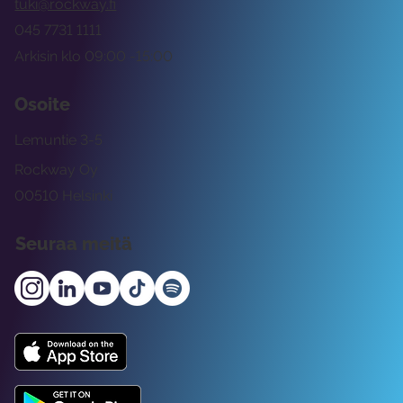
tuki@rockway.fi
045 7731 1111
Arkisin klo 09:00 -15:00
Osoite
Lemuntie 3-5
Rockway Oy
00510 Helsinki
Seuraa meitä