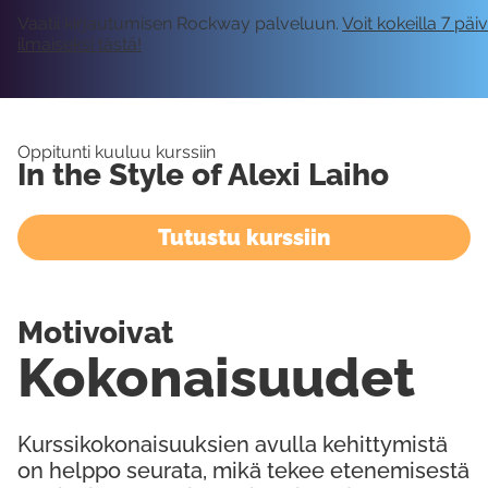
Vaatii kirjautumisen Rockway palveluun.
Voit kokeilla 7 päi
ilmaiseksi tästä!
Oppitunti kuuluu kurssiin
In the Style of Alexi Laiho
Tutustu kurssiin
Motivoivat
Kokonaisuudet
Kurssikokonaisuuksien avulla kehittymistä
on helppo seurata, mikä tekee etenemisestä