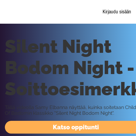
Kirjaudu sisään
Silent Night
Bodom Night -
Soittoesimerk
Tällä videolla Samy Elbanna näyttää, kuinka soitetaan Chil
Of Bodomin klassikko "Silent Night Bodom Night".
Katso oppitunti