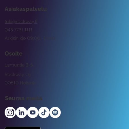
Asiakaspalvelu
tuki@rockway.fi
045 7731 1111
Arkisin klo 09:00 -15:00
Osoite
Lemuntie 3-5
Rockway Oy
00510 Helsinki
Seuraa meitä