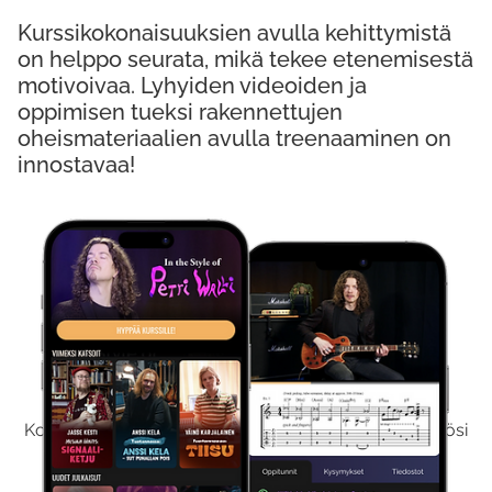
Kurssikokonaisuuksien avulla kehittymistä
on helppo seurata, mikä tekee etenemisestä
motivoivaa. Lyhyiden videoiden ja
oppimisen tueksi rakennettujen
oheismateriaalien avulla treenaaminen on
innostavaa!
Kokeile Ilmaiseksi
Kokeilemalla ilmaiseksi saat koko sisältömme käyttöösi
viikon ajaksi.