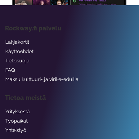
Rockway.fi palvelu
Lahjakortit
Käyttöehdot
Tietosuoja
FAQ
Maksu kulttuuri- ja virike-eduilla
Tietoa meistä
Yrityksestä
Työpaikat
Yhteistyö