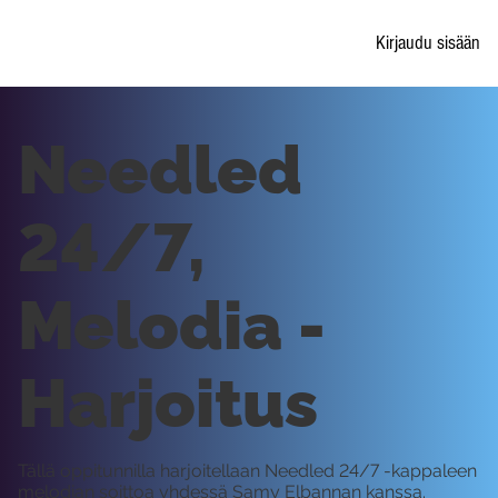
Kirjaudu sisään
Needled
24/7,
Melodia -
Harjoitus
Tällä oppitunnilla harjoitellaan Needled 24/7 -kappaleen
melodian soittoa yhdessä Samy Elbannan kanssa.