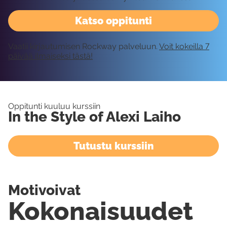
Katso oppitunti
Vaatii kirjautumisen Rockway palveluun.
Voit kokeilla 7
päivää ilmaiseksi tästä!
Oppitunti kuuluu kurssiin
In the Style of Alexi Laiho
Tutustu kurssiin
Motivoivat
Kokonaisuudet